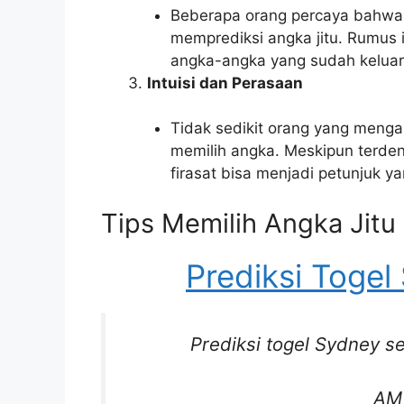
Beberapa orang percaya bahwa
memprediksi angka jitu. Rumus 
angka-angka yang sudah kelua
Intuisi dan Perasaan
Tidak sedikit orang yang menga
memilih angka. Meskipun terde
firasat bisa menjadi petunjuk ya
Tips Memilih Angka Jitu
Prediksi Togel
Prediksi togel Sydney s
AM