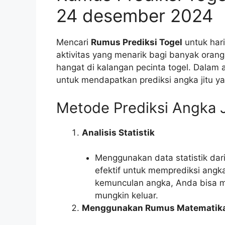
24 desember 2024
Mencari
Rumus Prediksi Togel
untuk har
aktivitas yang menarik bagi banyak orang. 
hangat di kalangan pecinta togel. Dalam 
untuk mendapatkan prediksi angka jitu y
Metode Prediksi Angka J
Analisis Statistik
Menggunakan data statistik dar
efektif untuk memprediksi angka
kemunculan angka, Anda bisa
mungkin keluar.
Menggunakan Rumus Matematik