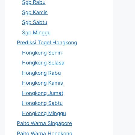
Sgp Rabu
Sgp Kamis
Sgp Sabtu
Sgp Minggu
Prediksi Togel Hongkong
Hongkong Senin
Hongkong Selasa
Hongkong Rabu
Hongkong Kamis
Hongkong Jumat
Hongkong Sabtu
Hongkong Minggu
Paito Warna Singapore
Paito Warna Hongkong