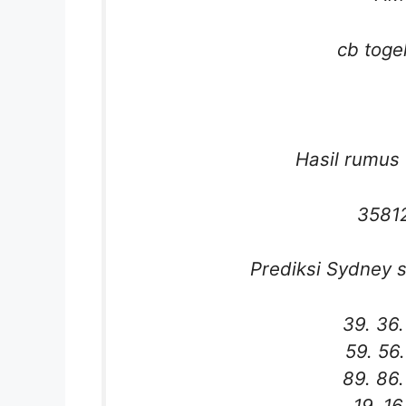
cb toge
Hasil rumus 
3581
Prediksi Sydney 
39. 36.
59. 56.
89. 86.
19. 16.