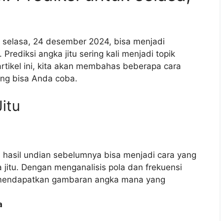
i selasa, 24 desember 2024, bisa menjadi
Prediksi angka jitu sering kali menjadi topik
artikel ini, kita akan membahas beberapa cara
ang bisa Anda coba.
itu
i hasil undian sebelumnya bisa menjadi cara yang
 jitu. Dengan menganalisis pola dan frekuensi
 mendapatkan gambaran angka mana yang
a