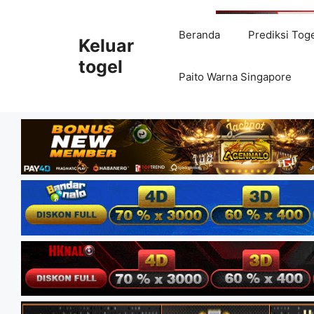
Skip
to
Beranda
Prediksi Tog
Keluar
content
togel
Paito Warna Singapore