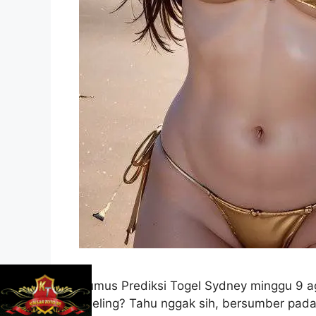
Rumus Prediksi Togel Sydney minggu 9 a
Feeling? Tahu nggak sih, bersumber pada 