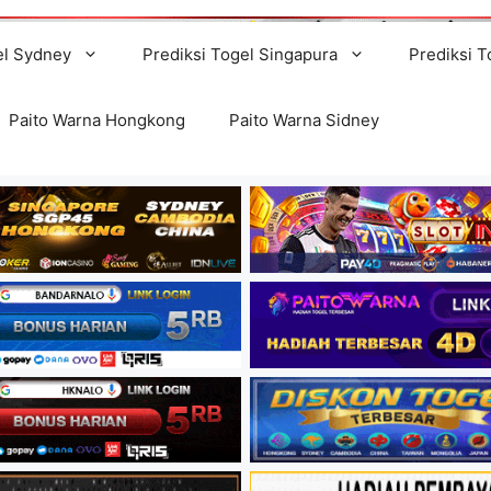
el Sydney
Prediksi Togel Singapura
Prediksi 
Paito Warna Hongkong
Paito Warna Sidney