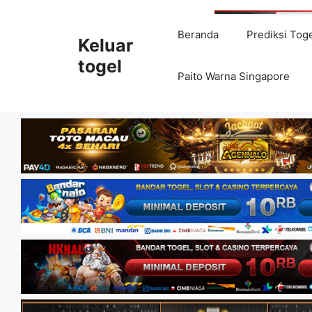
Skip
to
Beranda
Prediksi Tog
Keluar
content
togel
Paito Warna Singapore