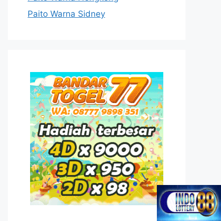
Paito Warna Sidney