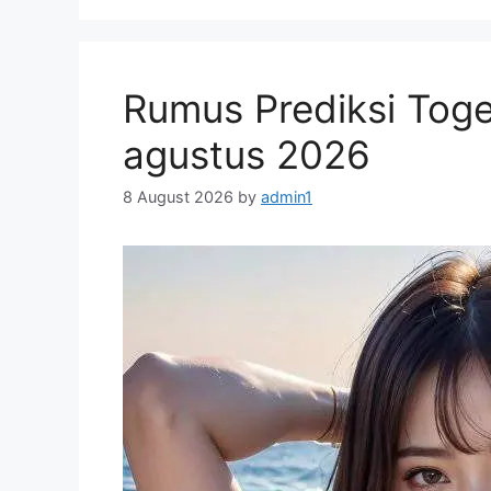
Rumus Prediksi Tog
agustus 2026
8 August 2026
by
admin1