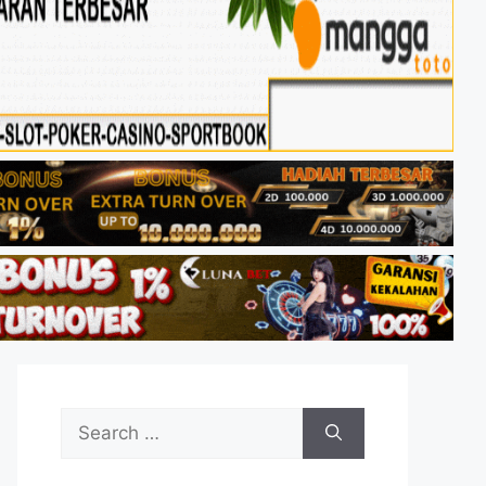
Search
for: