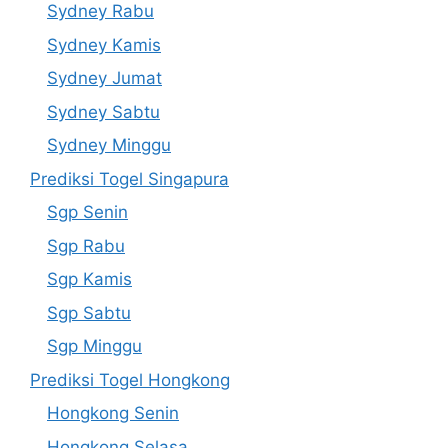
Sydney Rabu
Sydney Kamis
Sydney Jumat
Sydney Sabtu
Sydney Minggu
Prediksi Togel Singapura
Sgp Senin
Sgp Rabu
Sgp Kamis
Sgp Sabtu
Sgp Minggu
Prediksi Togel Hongkong
Hongkong Senin
Hongkong Selasa