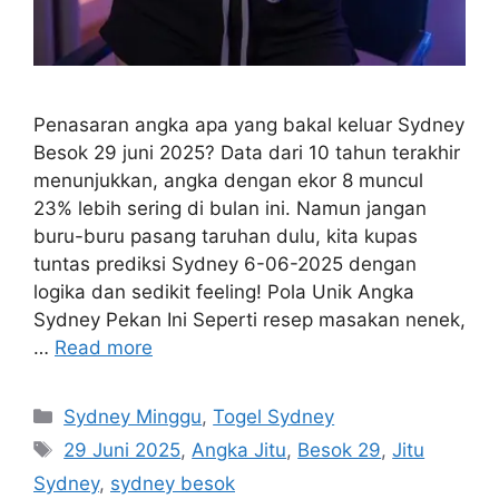
Penasaran angka apa yang bakal keluar Sydney
Besok 29 juni 2025? Data dari 10 tahun terakhir
menunjukkan, angka dengan ekor 8 muncul
23% lebih sering di bulan ini. Namun jangan
buru-buru pasang taruhan dulu, kita kupas
tuntas prediksi Sydney 6-06-2025 dengan
logika dan sedikit feeling! Pola Unik Angka
Sydney Pekan Ini Seperti resep masakan nenek,
…
Read more
Categories
Sydney Minggu
,
Togel Sydney
Tags
29 Juni 2025
,
Angka Jitu
,
Besok 29
,
Jitu
Sydney
,
sydney besok