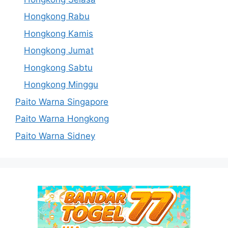
Hongkong Rabu
Hongkong Kamis
Hongkong Jumat
Hongkong Sabtu
Hongkong Minggu
Paito Warna Singapore
Paito Warna Hongkong
Paito Warna Sidney