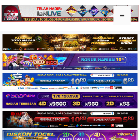
Skip
to
Keluar togel
Menu
content