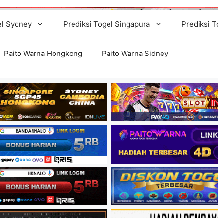
el Sydney
Prediksi Togel Singapura
Prediksi 
Paito Warna Hongkong
Paito Warna Sidney