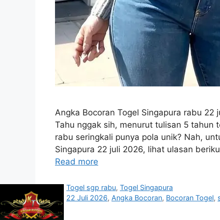
Angka Bocoran Togel Singapura rabu 22 j
Tahu nggak sih, menurut tulisan 5 tahun t
rabu seringkali punya pola unik? Nah, u
Singapura 22 juli 2026, lihat ulasan berik
Read more
Categories
Togel sgp rabu
,
Togel Singapura
Tags
22 Juli 2026
,
Angka Bocoran
,
Bocoran Togel
,