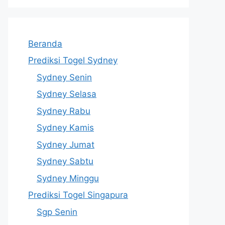
Beranda
Prediksi Togel Sydney
Sydney Senin
Sydney Selasa
Sydney Rabu
Sydney Kamis
Sydney Jumat
Sydney Sabtu
Sydney Minggu
Prediksi Togel Singapura
Sgp Senin