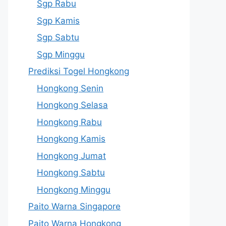
Sgp Rabu
Sgp Kamis
Sgp Sabtu
Sgp Minggu
Prediksi Togel Hongkong
Hongkong Senin
Hongkong Selasa
Hongkong Rabu
Hongkong Kamis
Hongkong Jumat
Hongkong Sabtu
Hongkong Minggu
Paito Warna Singapore
Paito Warna Hongkong