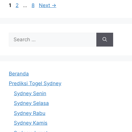
Page
Page
Page
1
2
…
8
Next
→
Search
for:
Beranda
Prediksi Togel Sydney
Sydney Senin
Sydney Selasa
Sydney Rabu
Sydney Kamis