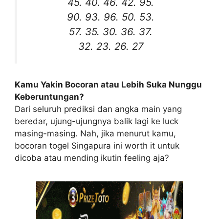
45. 40. 46. 42. 95.
90. 93. 96. 50. 53.
57. 35. 30. 36. 37.
32. 23. 26. 27
Kamu Yakin Bocoran atau Lebih Suka Nunggu
Keberuntungan?
Dari seluruh prediksi dan angka main yang
beredar, ujung-ujungnya balik lagi ke luck
masing-masing. Nah, jika menurut kamu,
bocoran togel Singapura ini worth it untuk
dicoba atau mending ikutin feeling aja?