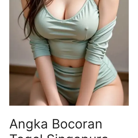
Angka Bocoran