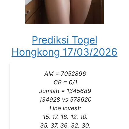
Prediksi Togel
Hongkong 17/03/2026
AM = 7052896
CB = 0/1
Jumlah = 1345689
134928 vs 578620
Line invest:
15. 17. 18. 12. 10.
35. 37. 36. 32. 30.