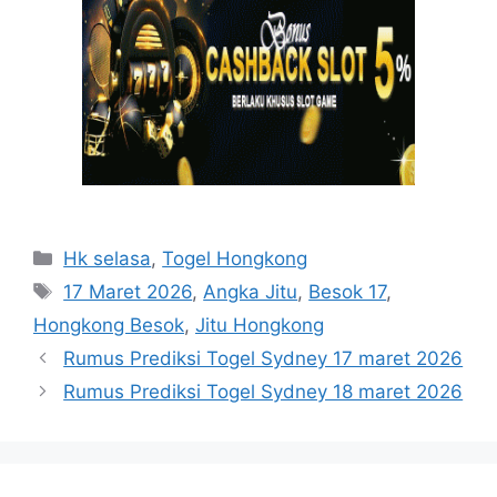
Categories
Hk selasa
,
Togel Hongkong
Tags
17 Maret 2026
,
Angka Jitu
,
Besok 17
,
Hongkong Besok
,
Jitu Hongkong
Rumus Prediksi Togel Sydney 17 maret 2026
Rumus Prediksi Togel Sydney 18 maret 2026