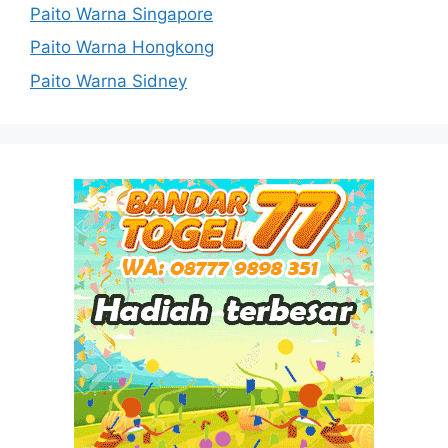
Paito Warna Singapore
Paito Warna Hongkong
Paito Warna Sidney