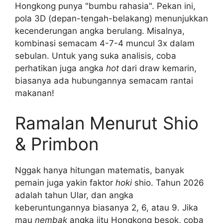
Hongkong punya "bumbu rahasia". Pekan ini,
pola 3D (depan-tengah-belakang) menunjukkan
kecenderungan angka berulang. Misalnya,
kombinasi semacam 4-7-4 muncul 3x dalam
sebulan. Untuk yang suka analisis, coba
perhatikan juga angka
hot
dari draw kemarin,
biasanya ada hubungannya semacam rantai
makanan!
Ramalan Menurut Shio
& Primbon
Nggak hanya hitungan matematis, banyak
pemain juga yakin faktor
hoki
shio. Tahun 2026
adalah tahun Ular, dan angka
keberuntungannya biasanya 2, 6, atau 9. Jika
mau
nembak
angka jitu Hongkong besok, coba