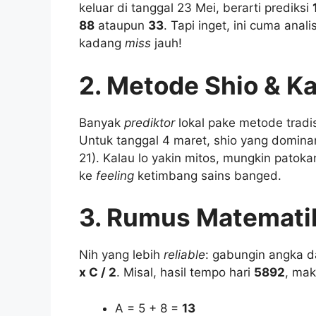
keluar di tanggal 23 Mei, berarti prediksi
88
ataupun
33
. Tapi inget, ini cuma anal
kadang
miss
jauh!
2. Metode Shio & K
Banyak
prediktor
lokal pake metode tradi
Untuk tanggal 4 maret, shio yang domin
21). Kalau lo yakin mitos, mungkin patok
ke
feeling
ketimbang sains banged.
3. Rumus Matemati
Nih yang lebih
reliable
: gabungin angka d
x C / 2
. Misal, hasil tempo hari
5892
, mak
A = 5 + 8 =
13