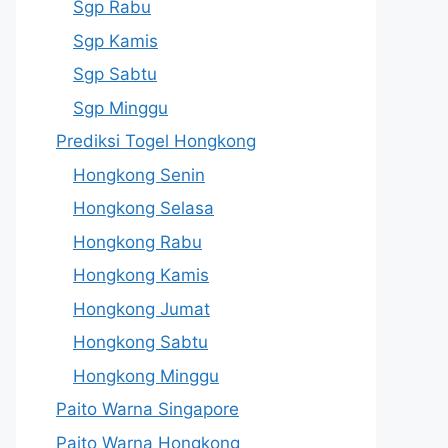
Sgp Rabu
Sgp Kamis
Sgp Sabtu
Sgp Minggu
Prediksi Togel Hongkong
Hongkong Senin
Hongkong Selasa
Hongkong Rabu
Hongkong Kamis
Hongkong Jumat
Hongkong Sabtu
Hongkong Minggu
Paito Warna Singapore
Paito Warna Hongkong