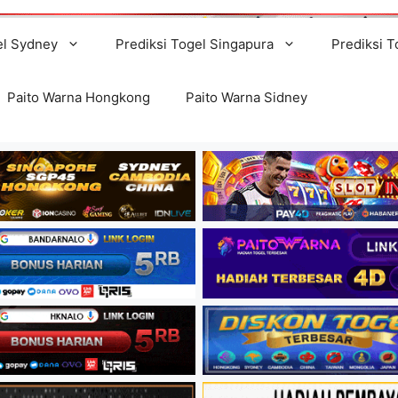
el Sydney
Prediksi Togel Singapura
Prediksi 
Paito Warna Hongkong
Paito Warna Sidney