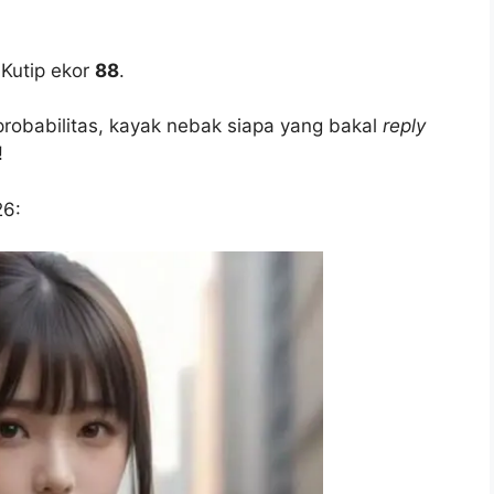
Kutip ekor
88
.
probabilitas, kayak nebak siapa yang bakal
reply
!
26: