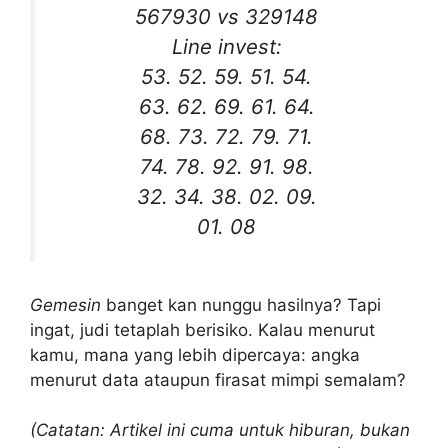
567930 vs 329148
Line invest:
53. 52. 59. 51. 54.
63. 62. 69. 61. 64.
68. 73. 72. 79. 71.
74. 78. 92. 91. 98.
32. 34. 38. 02. 09.
01. 08
Gemesin
banget kan nunggu hasilnya? Tapi
ingat, judi tetaplah berisiko. Kalau menurut
kamu, mana yang lebih dipercaya: angka
menurut data ataupun firasat mimpi semalam?
(Catatan: Artikel ini cuma untuk hiburan, bukan