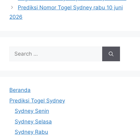
Prediksi Nomor Togel Sydney rabu 10 juni
2026
Search
for:
Beranda
Prediksi Togel Sydney
Sydney Senin
Sydney Selasa
Sydney Rabu