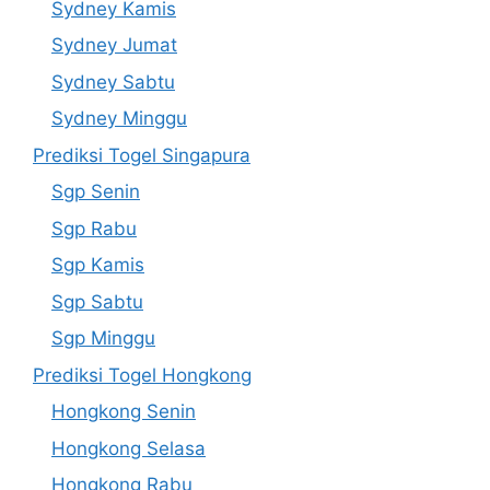
Sydney Kamis
Sydney Jumat
Sydney Sabtu
Sydney Minggu
Prediksi Togel Singapura
Sgp Senin
Sgp Rabu
Sgp Kamis
Sgp Sabtu
Sgp Minggu
Prediksi Togel Hongkong
Hongkong Senin
Hongkong Selasa
Hongkong Rabu