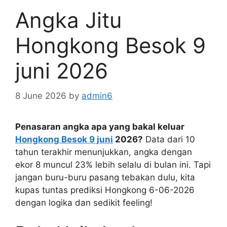
Angka Jitu
Hongkong Besok 9
juni 2026
8 June 2026
by
admin6
Penasaran angka apa yang bakal keluar
Hongkong Besok 9 juni
2026?
Data dari 10
tahun terakhir menunjukkan, angka dengan
ekor 8 muncul 23% lebih selalu di bulan ini. Tapi
jangan buru-buru pasang tebakan dulu, kita
kupas tuntas prediksi Hongkong 6-06-2026
dengan logika dan sedikit feeling!