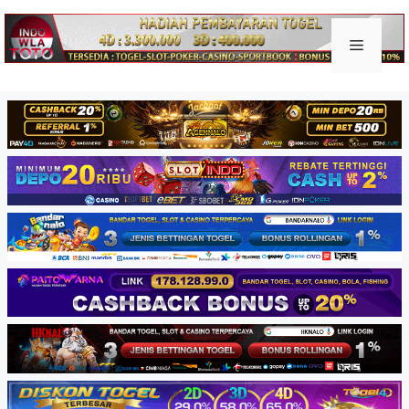
Skip
to
Keluar togel
Menu
content