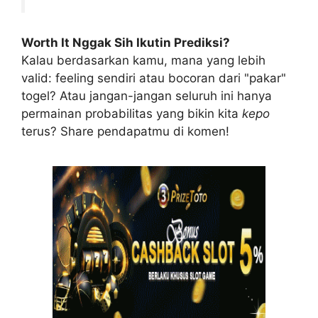
Worth It Nggak Sih Ikutin Prediksi?
Kalau berdasarkan kamu, mana yang lebih
valid: feeling sendiri atau bocoran dari "pakar"
togel? Atau jangan-jangan seluruh ini hanya
permainan probabilitas yang bikin kita
kepo
terus? Share pendapatmu di komen!