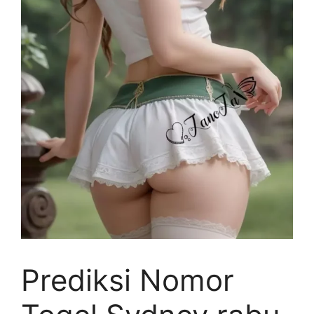
Prediksi Nomor