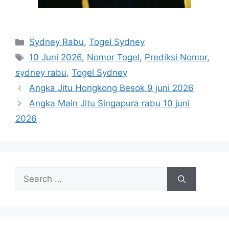
Categories
Sydney Rabu
,
Togel Sydney
Tags
10 Juni 2026
,
Nomor Togel
,
Prediksi Nomor
,
sydney rabu
,
Togel Sydney
Angka Jitu Hongkong Besok 9 juni 2026
Angka Main Jitu Singapura rabu 10 juni
2026
Search
for: