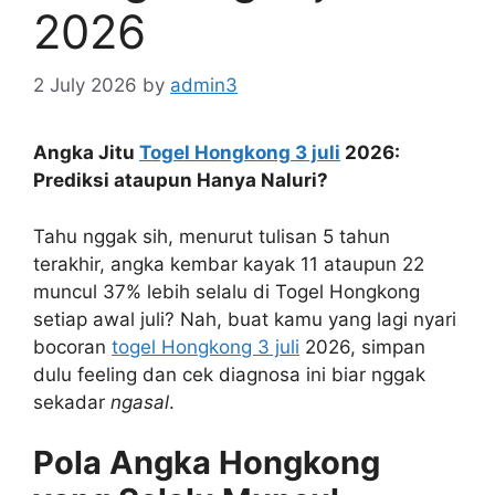
2026
2 July 2026
by
admin3
Angka Jitu
Togel Hongkong 3 juli
2026:
Prediksi ataupun Hanya Naluri?
Tahu nggak sih, menurut tulisan 5 tahun
terakhir, angka kembar kayak 11 ataupun 22
muncul 37% lebih selalu di Togel Hongkong
setiap awal juli? Nah, buat kamu yang lagi nyari
bocoran
togel Hongkong 3 juli
2026, simpan
dulu feeling dan cek diagnosa ini biar nggak
sekadar
ngasal
.
Pola Angka Hongkong