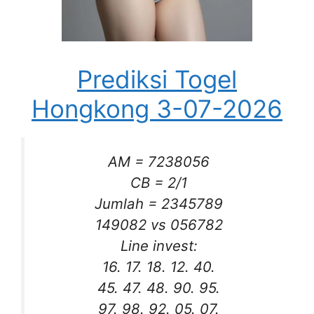
Prediksi Togel
Hongkong 3-07-2026
AM = 7238056
CB = 2/1
Jumlah = 2345789
149082 vs 056782
Line invest:
16. 17. 18. 12. 40.
45. 47. 48. 90. 95.
97. 98. 92. 05. 07.