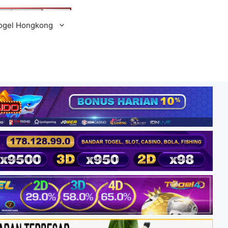
Togel Hongkong