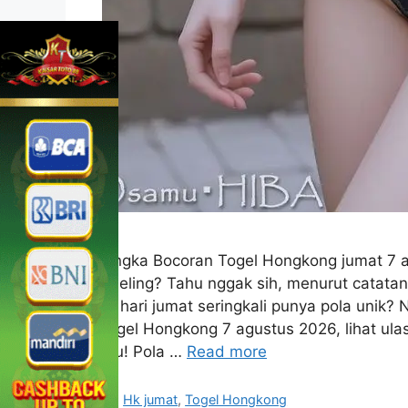
Angka Bocoran Togel Hongkong jumat 7 
Feeling? Tahu nggak sih, menurut catatan
di hari jumat seringkali punya pola uni
togel Hongkong 7 agustus 2026, lihat ula
jitu! Pola …
Read more
Categories
Hk jumat
,
Togel Hongkong