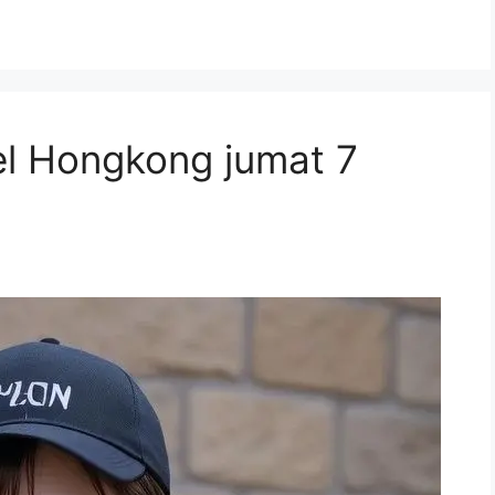
l Hongkong jumat 7