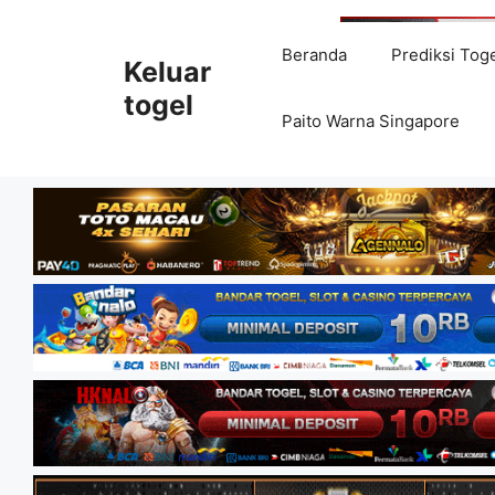
Skip
to
Beranda
Prediksi Tog
Keluar
content
togel
Paito Warna Singapore