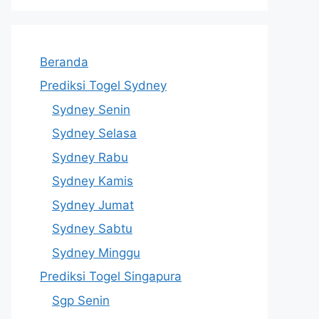
Beranda
Prediksi Togel Sydney
Sydney Senin
Sydney Selasa
Sydney Rabu
Sydney Kamis
Sydney Jumat
Sydney Sabtu
Sydney Minggu
Prediksi Togel Singapura
Sgp Senin