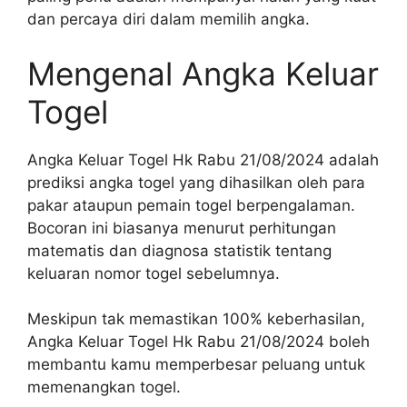
dan percaya diri dalam memilih angka.
Mengenal Angka Keluar
Togel
Angka Keluar Togel Hk Rabu 21/08/2024 adalah
prediksi angka togel yang dihasilkan oleh para
pakar ataupun pemain togel berpengalaman.
Bocoran ini biasanya menurut perhitungan
matematis dan diagnosa statistik tentang
keluaran nomor togel sebelumnya.
Meskipun tak memastikan 100% keberhasilan,
Angka Keluar Togel Hk Rabu 21/08/2024 boleh
membantu kamu memperbesar peluang untuk
memenangkan togel.