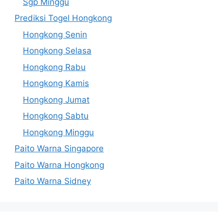
Sgp Minggu
Prediksi Togel Hongkong
Hongkong Senin
Hongkong Selasa
Hongkong Rabu
Hongkong Kamis
Hongkong Jumat
Hongkong Sabtu
Hongkong Minggu
Paito Warna Singapore
Paito Warna Hongkong
Paito Warna Sidney