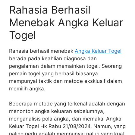
Rahasia Berhasil
Menebak Angka Keluar
Togel
Rahasia berhasil menebak
Angka Keluar Togel
berada pada keahlian diagnosa dan
pengalaman dalam memainkan togel. Seorang
pemain togel yang berhasil biasanya
mempunyai taktik dan metode eksklusif dalam
memilih angka.
Beberapa metode yang terkenal adalah dengan
menonton angka keluaran sebelumnya,
menganalisis pola angka, dan memakai Angka
Keluar Togel Hk Rabu 21/08/2024. Namun, yang
paling perlu adalah mempunyai naluri yang kuat