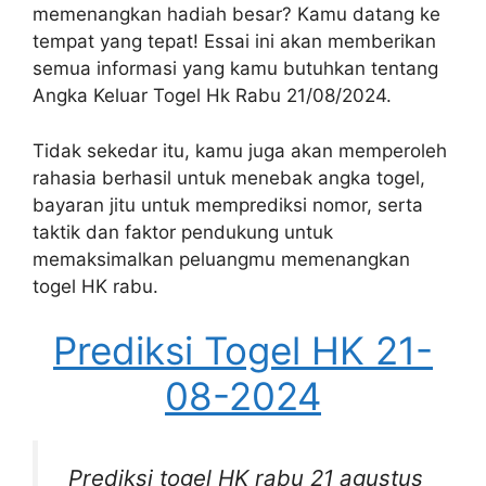
memenangkan hadiah besar? Kamu datang ke
tempat yang tepat! Essai ini akan memberikan
semua informasi yang kamu butuhkan tentang
Angka Keluar Togel Hk Rabu 21/08/2024.
Tidak sekedar itu, kamu juga akan memperoleh
rahasia berhasil untuk menebak angka togel,
bayaran jitu untuk memprediksi nomor, serta
taktik dan faktor pendukung untuk
memaksimalkan peluangmu memenangkan
togel HK rabu.
Prediksi Togel HK 21-
08-2024
Prediksi togel HK rabu 21 agustus