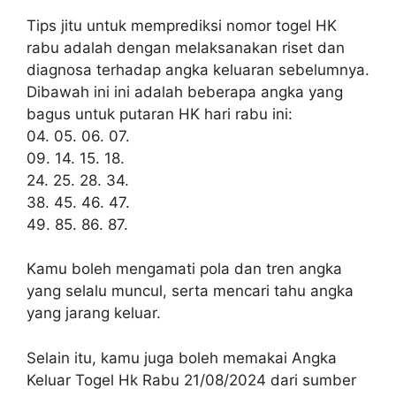
Tips jitu untuk memprediksi nomor togel HK
rabu adalah dengan melaksanakan riset dan
diagnosa terhadap angka keluaran sebelumnya.
Dibawah ini ini adalah beberapa angka yang
bagus untuk putaran HK hari rabu ini:
04. 05. 06. 07.
09. 14. 15. 18.
24. 25. 28. 34.
38. 45. 46. 47.
49. 85. 86. 87.
Kamu boleh mengamati pola dan tren angka
yang selalu muncul, serta mencari tahu angka
yang jarang keluar.
Selain itu, kamu juga boleh memakai Angka
Keluar Togel Hk Rabu 21/08/2024 dari sumber