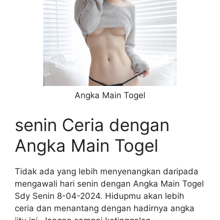
Angka Main Togel
senin Ceria dengan
Angka Main Togel
Tidak ada yang lebih menyenangkan daripada
mengawali hari senin dengan Angka Main Togel
Sdy Senin 8-04-2024. Hidupmu akan lebih
ceria dan menantang dengan hadirnya angka