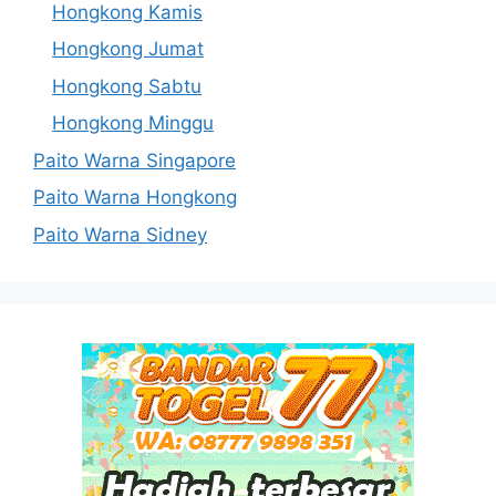
Hongkong Kamis
Hongkong Jumat
Hongkong Sabtu
Hongkong Minggu
Paito Warna Singapore
Paito Warna Hongkong
Paito Warna Sidney