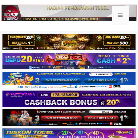
Skip
to
Keluar togel
Menu
content