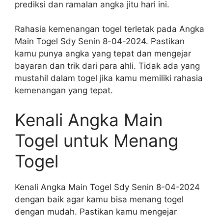
prediksi dan ramalan angka jitu hari ini.
Rahasia kemenangan togel terletak pada Angka
Main Togel Sdy Senin 8-04-2024. Pastikan
kamu punya angka yang tepat dan mengejar
bayaran dan trik dari para ahli. Tidak ada yang
mustahil dalam togel jika kamu memiliki rahasia
kemenangan yang tepat.
Kenali Angka Main
Togel untuk Menang
Togel
Kenali Angka Main Togel Sdy Senin 8-04-2024
dengan baik agar kamu bisa menang togel
dengan mudah. Pastikan kamu mengejar