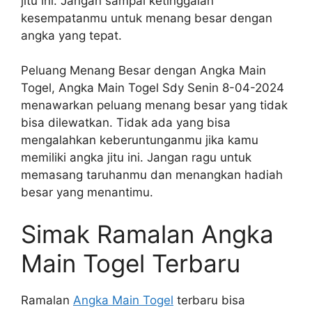
jitu ini. Jangan sampai ketinggalan
kesempatanmu untuk menang besar dengan
angka yang tepat.
Peluang Menang Besar dengan Angka Main
Togel, Angka Main Togel Sdy Senin 8-04-2024
menawarkan peluang menang besar yang tidak
bisa dilewatkan. Tidak ada yang bisa
mengalahkan keberuntunganmu jika kamu
memiliki angka jitu ini. Jangan ragu untuk
memasang taruhanmu dan menangkan hadiah
besar yang menantimu.
Simak Ramalan Angka
Main Togel Terbaru
Ramalan
Angka Main Togel
terbaru bisa