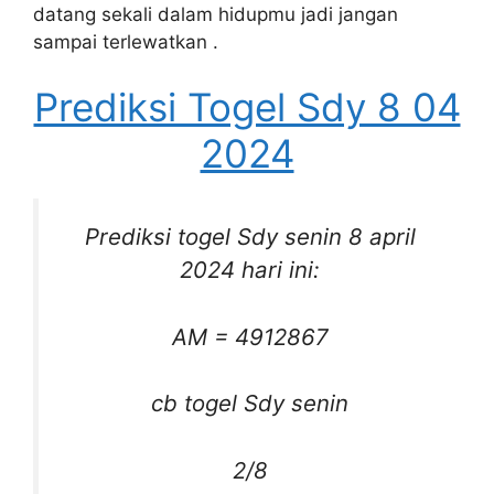
datang sekali dalam hidupmu jadi jangan
sampai terlewatkan .
Prediksi Togel Sdy 8 04
2024
Prediksi togel Sdy senin 8 april
2024 hari ini:
AM = 4912867
cb togel Sdy senin
2/8