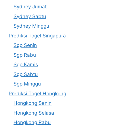
Sydney Jumat
Sydney Sabtu
Sydney Minggu
Prediksi Togel Singapura
Sgp Senin
Sgp Rabu
Sgp Kamis
Sgp Sabtu
Sgp Minggu
Prediksi Togel Hongkong
Hongkong Senin
Hongkong Selasa
Hongkong Rabu