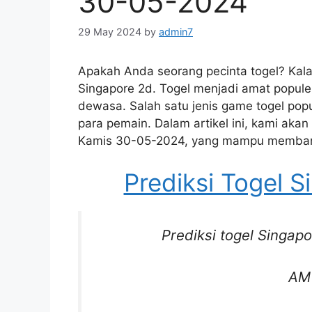
30-05-2024
29 May 2024
by
admin7
Apakah Anda seorang pecinta togel? Kalau
Singapore 2d. Togel menjadi amat popule
dewasa. Salah satu jenis game togel popu
para pemain. Dalam artikel ini, kami ak
Kamis 30-05-2024, yang mampu membant
Prediksi Togel 
Prediksi togel Singapo
AM