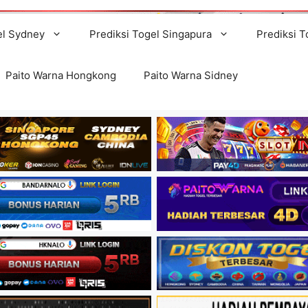
el Sydney
Prediksi Togel Singapura
Prediksi 
Paito Warna Hongkong
Paito Warna Sidney