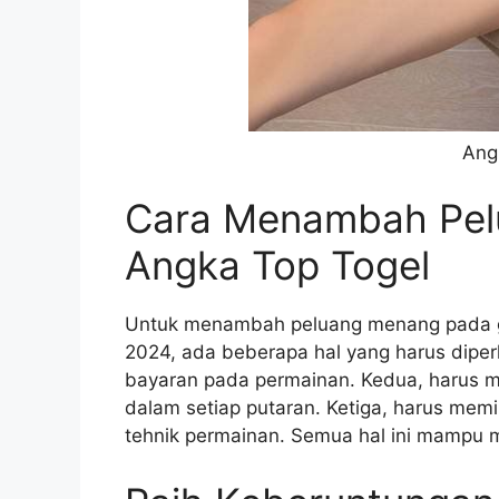
Ang
Cara Menambah Pel
Angka Top Togel
Untuk menambah peluang menang pada g
2024, ada beberapa hal yang harus diper
bayaran pada permainan. Kedua, harus m
dalam setiap putaran. Ketiga, harus mem
tehnik permainan. Semua hal ini mamp