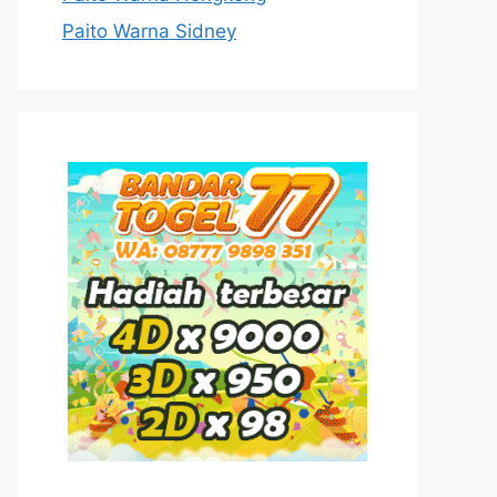
Paito Warna Sidney