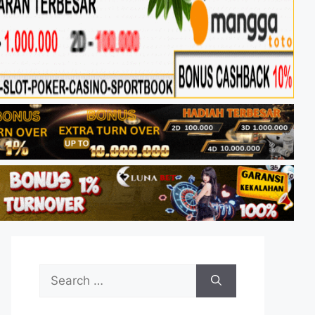
Search
for: