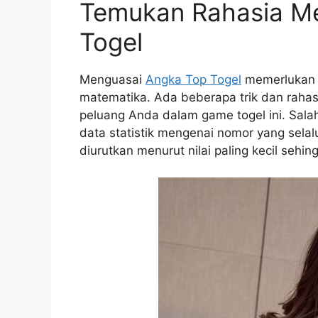
Temukan Rahasia M
Togel
Menguasai
Angka Top Togel
memerlukan 
matematika. Ada beberapa trik dan ra
peluang Anda dalam game togel ini. Sala
data statistik mengenai nomor yang selal
diurutkan menurut nilai paling kecil sehin