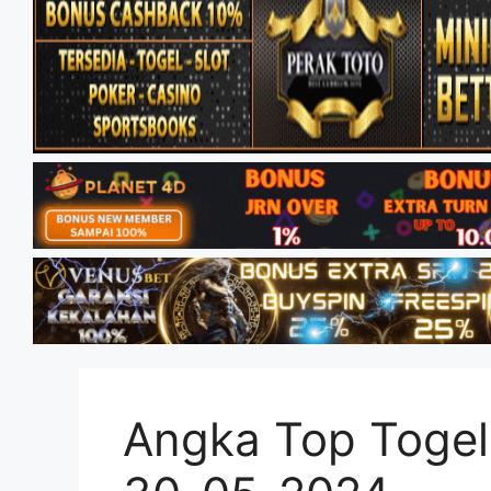
Angka Top Togel