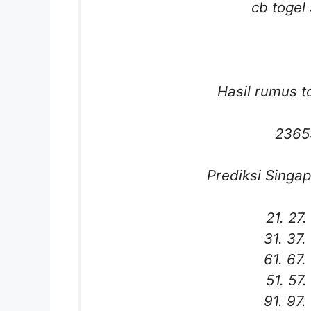
cb togel
Hasil rumus to
2365
Prediksi Singa
21. 27.
31. 37.
61. 67.
51. 57.
91. 97.