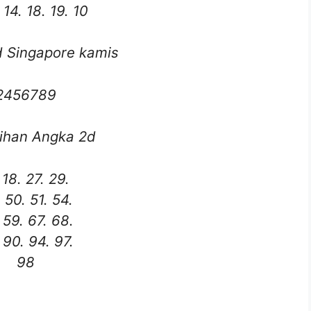
. 14. 18. 19. 10
 Singapore kamis
2456789
lihan Angka 2d
 18. 27. 29.
 50. 51. 54.
 59. 67. 68.
 90. 94. 97.
98