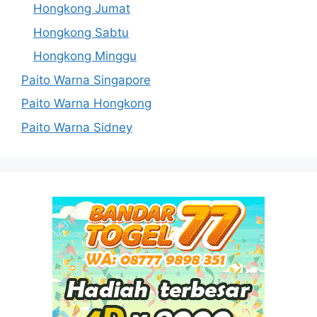
Hongkong Jumat
Hongkong Sabtu
Hongkong Minggu
Paito Warna Singapore
Paito Warna Hongkong
Paito Warna Sidney