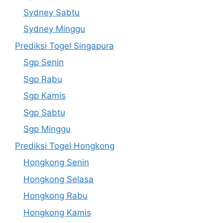
Sydney Sabtu
Sydney Minggu
Prediksi Togel Singapura
Sgp Senin
Sgp Rabu
Sgp Kamis
Sgp Sabtu
Sgp Minggu
Prediksi Togel Hongkong
Hongkong Senin
Hongkong Selasa
Hongkong Rabu
Hongkong Kamis