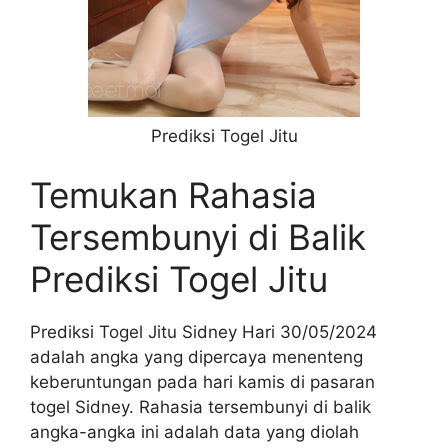
Prediksi Togel Jitu
Temukan Rahasia
Tersembunyi di Balik
Prediksi Togel Jitu
Prediksi Togel Jitu Sidney Hari 30/05/2024
adalah angka yang dipercaya menenteng
keberuntungan pada hari kamis di pasaran
togel Sidney. Rahasia tersembunyi di balik
angka-angka ini adalah data yang diolah