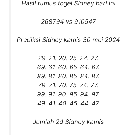
Hasil rumus togel Sidney hari ini
268794 vs 910547
Prediksi Sidney kamis 30 mei 2024
29. 21. 20. 25. 24. 27.
69. 61. 60. 65. 64. 67.
89. 81. 80. 85. 84. 87.
79. 71. 70. 75. 74. 77.
99. 91. 90. 95. 94. 97.
49. 41. 40. 45. 44. 47
Jumlah 2d Sidney kamis