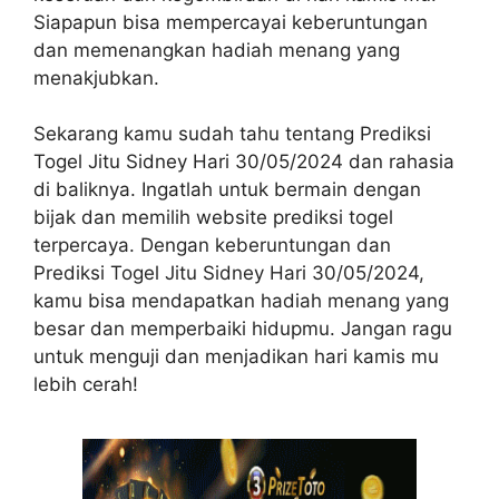
Siapapun bisa mempercayai keberuntungan
dan memenangkan hadiah menang yang
menakjubkan.
Sekarang kamu sudah tahu tentang Prediksi
Togel Jitu Sidney Hari 30/05/2024 dan rahasia
di baliknya. Ingatlah untuk bermain dengan
bijak dan memilih website prediksi togel
terpercaya. Dengan keberuntungan dan
Prediksi Togel Jitu Sidney Hari 30/05/2024,
kamu bisa mendapatkan hadiah menang yang
besar dan memperbaiki hidupmu. Jangan ragu
untuk menguji dan menjadikan hari kamis mu
lebih cerah!