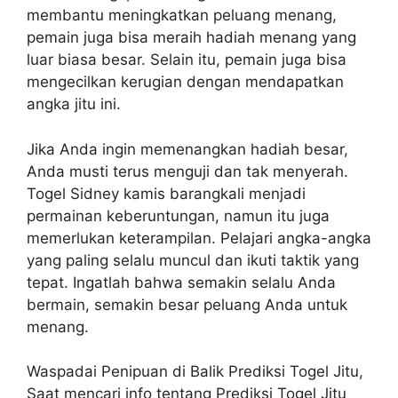
membantu meningkatkan peluang menang,
pemain juga bisa meraih hadiah menang yang
luar biasa besar. Selain itu, pemain juga bisa
mengecilkan kerugian dengan mendapatkan
angka jitu ini.
Jika Anda ingin memenangkan hadiah besar,
Anda musti terus menguji dan tak menyerah.
Togel Sidney kamis barangkali menjadi
permainan keberuntungan, namun itu juga
memerlukan keterampilan. Pelajari angka-angka
yang paling selalu muncul dan ikuti taktik yang
tepat. Ingatlah bahwa semakin selalu Anda
bermain, semakin besar peluang Anda untuk
menang.
Waspadai Penipuan di Balik Prediksi Togel Jitu,
Saat mencari info tentang Prediksi Togel Jitu