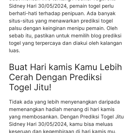
Sidney Hari 30/05/2024, pemain togel perlu
berhati-hati terhadap penipuan. Ada banyak
situs-situs yang menawarkan prediksi togel
palsu dengan keinginan menipu pemain. Oleh
sebab itu, pastikan untuk memilih blog prediksi
togel yang terpercaya dan diakui oleh kalangan
luas.
Buat Hari kamis Kamu Lebih
Cerah Dengan Prediksi
Togel Jitu!
Tidak ada yang lebih menyenangkan daripada
memenangkan hadiah menang di hari kamis
yang membosankan. Dengan Prediksi Togel Jitu
Sidney Hari 30/05/2024, kamu bisa meluas
keseruan dan kegembiraan di hari kamis mu.