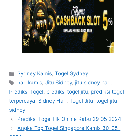
Categories
Sydney Kamis
,
Togel Sydney
Tags
hari kamis
,
Jitu Sidney
,
jitu sidney hari
,
Prediksi Togel
,
prediksi togel jitu
,
prediksi togel
terpercaya
,
Sidney Hari
,
Togel Jitu
,
togel jitu
sidney
Prediksi Togel Hk Online Rabu 29 05 2024
Angka Top Togel Singapore Kamis 30-05-