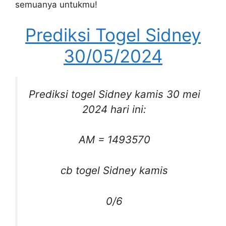
semuanya untukmu!
Prediksi Togel Sidney
30/05/2024
Prediksi togel Sidney kamis 30 mei
2024 hari ini:
AM = 1493570
cb togel Sidney kamis
0/6