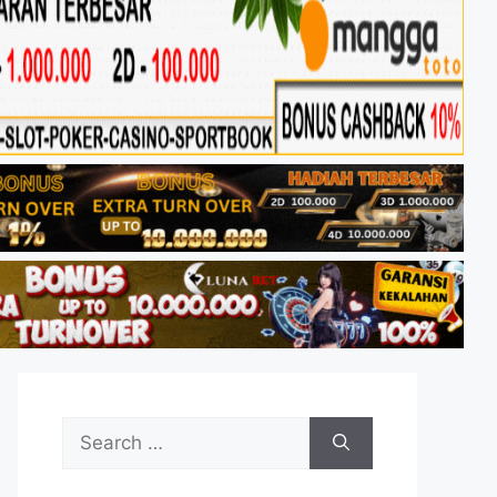
Search
for: