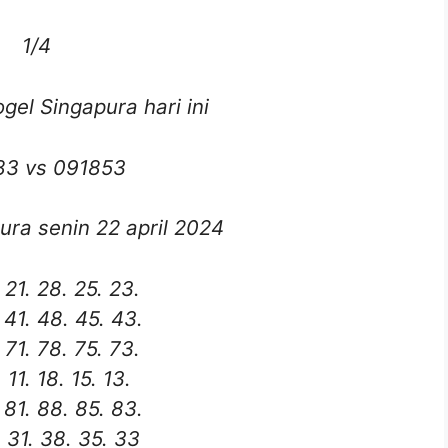
1/4
gel Singapura hari ini
83 vs 091853
ura senin 22 april 2024
 21. 28. 25. 23.
 41. 48. 45. 43.
 71. 78. 75. 73.
 11. 18. 15. 13.
 81. 88. 85. 83.
 31. 38. 35. 33