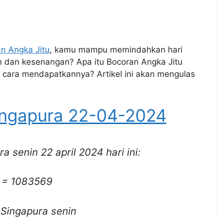
n Angka Jitu
, kamu mampu memindahkan hari
n dan kesenangan? Apa itu Bocoran Angka Jitu
cara mendapatkannya? Artikel ini akan mengulas
Singapura 22-04-2024
a senin 22 april 2024 hari ini:
 = 1083569
 Singapura senin