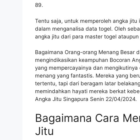
89.
Tentu saja, untuk memperoleh angka jitu 
dalam menganalisa data togel. Oleh seba
angka jitu dari para master togel ataupun 
Bagaimana Orang-orang Menang Besar de
mengindikasikan keampuhan Bocoran Ang
yang mempercayainya dan mengikutinya
menang yang fantastis. Mereka yang berun
tertentu, tapi dari beragam latar belakan
memindahkan hayati mereka berkat kebe
Angka Jitu Singapura Senin 22/04/2024.
Bagaimana Cara Me
Jitu