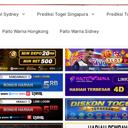
el Sydney
Prediksi Togel Singapura
Prediksi 
Paito Warna Hongkong
Paito Warna Sidney