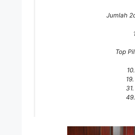
Jumlah 2d
Top Pi
10.
19.
31.
49.