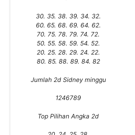
30. 35. 38. 39. 34. 32.
60. 65. 68. 69. 64. 62.
70. 75. 78. 79. 74. 72.
50. 55. 58. 59. 54. 52.
20. 25. 28. 29. 24. 22.
80. 85. 88. 89. 84. 82
Jumlah 2d Sidney minggu
1246789
Top Pilihan Angka 2d
20. 24. 25. 28.