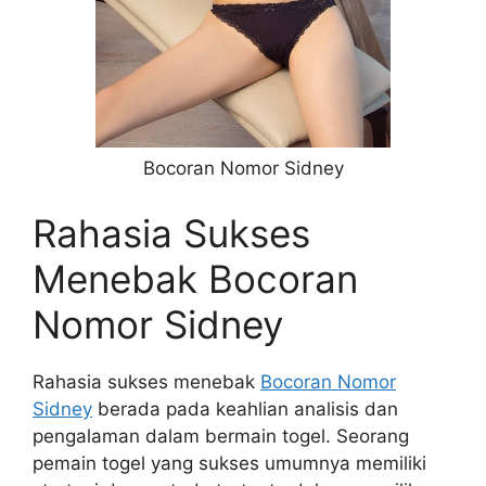
Bocoran Nomor Sidney
Rahasia Sukses
Menebak Bocoran
Nomor Sidney
Rahasia sukses menebak
Bocoran Nomor
Sidney
berada pada keahlian analisis dan
pengalaman dalam bermain togel. Seorang
pemain togel yang sukses umumnya memiliki