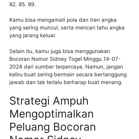
82. 85. 89.
Kamu bisa mengamati pola dan tren angka
yang sering muncul, serta mencari tahu angka
yang jarang keluar.
Selain itu, kamu juga bisa menggunakan
Bocoran Nomor Sidney Togel Minggu 14-07-
2024 dari sumber terpercaya. Namun, jangan
keliru buat sering bermain secara bertanggung
jawab dan tak terlalu berharap buat menang.
Strategi Ampuh
Mengoptimalkan
Peluang Bocoran