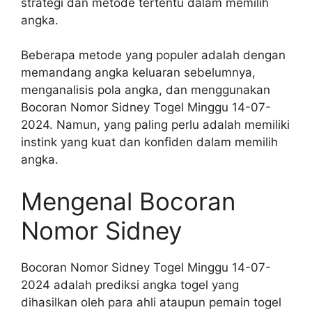
strategi dan metode tertentu dalam memilih
angka.
Beberapa metode yang populer adalah dengan
memandang angka keluaran sebelumnya,
menganalisis pola angka, dan menggunakan
Bocoran Nomor Sidney Togel Minggu 14-07-
2024. Namun, yang paling perlu adalah memiliki
instink yang kuat dan konfiden dalam memilih
angka.
Mengenal Bocoran
Nomor Sidney
Bocoran Nomor Sidney Togel Minggu 14-07-
2024 adalah prediksi angka togel yang
dihasilkan oleh para ahli ataupun pemain togel