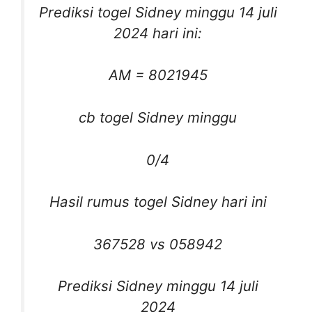
Prediksi togel Sidney minggu 14 juli
2024 hari ini:
AM = 8021945
cb togel Sidney minggu
0/4
Hasil rumus togel Sidney hari ini
367528 vs 058942
Prediksi Sidney minggu 14 juli
2024