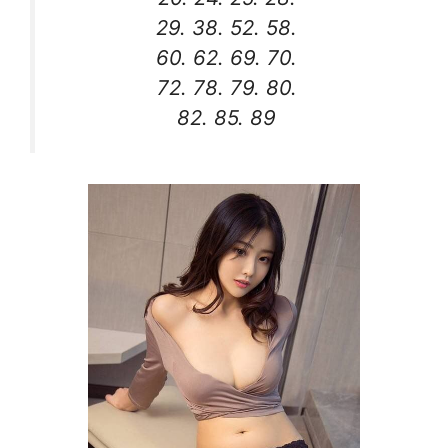
29. 38. 52. 58.
60. 62. 69. 70.
72. 78. 79. 80.
82. 85. 89