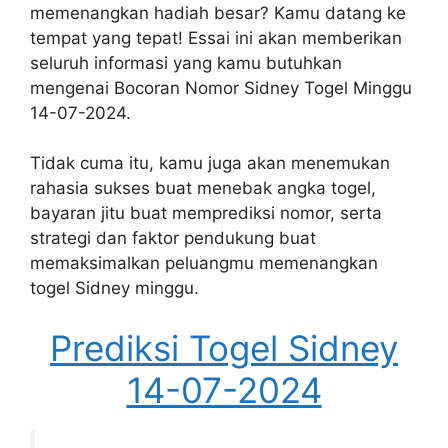
memenangkan hadiah besar? Kamu datang ke
tempat yang tepat! Essai ini akan memberikan
seluruh informasi yang kamu butuhkan
mengenai Bocoran Nomor Sidney Togel Minggu
14-07-2024.
Tidak cuma itu, kamu juga akan menemukan
rahasia sukses buat menebak angka togel,
bayaran jitu buat memprediksi nomor, serta
strategi dan faktor pendukung buat
memaksimalkan peluangmu memenangkan
togel Sidney minggu.
Prediksi Togel Sidney
14-07-2024