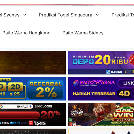
el Sydney
Prediksi Togel Singapura
Prediksi 
Paito Warna Hongkong
Paito Warna Sidney