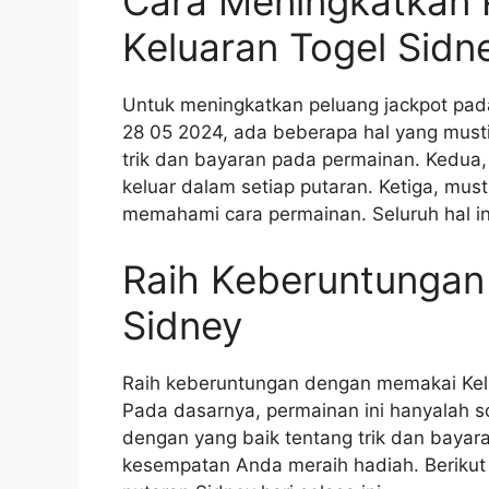
Cara Meningkatkan 
Keluaran Togel Sidn
Untuk meningkatkan peluang jackpot pad
28 05 2024, ada beberapa hal yang must
trik dan bayaran pada permainan. Kedua
keluar dalam setiap putaran. Ketiga, m
memahami cara permainan. Seluruh hal i
Raih Keberuntungan
Sidney
Raih keberuntungan dengan memakai Kelu
Pada dasarnya, permainan ini hanyalah 
dengan yang baik tentang trik dan baya
kesempatan Anda meraih hadiah. Berikut