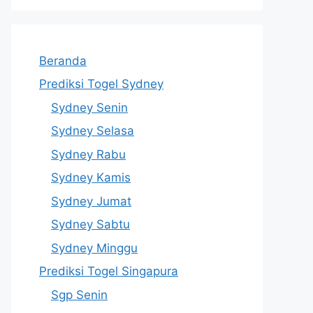
Beranda
Prediksi Togel Sydney
Sydney Senin
Sydney Selasa
Sydney Rabu
Sydney Kamis
Sydney Jumat
Sydney Sabtu
Sydney Minggu
Prediksi Togel Singapura
Sgp Senin