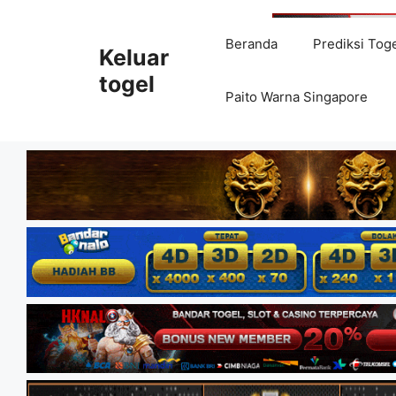
Skip
to
Beranda
Prediksi Tog
Keluar
content
togel
Paito Warna Singapore