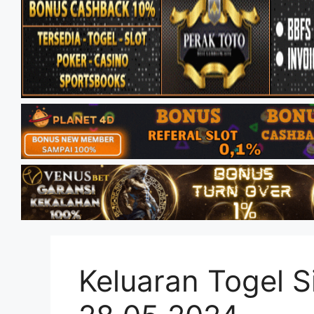
Keluaran Togel S