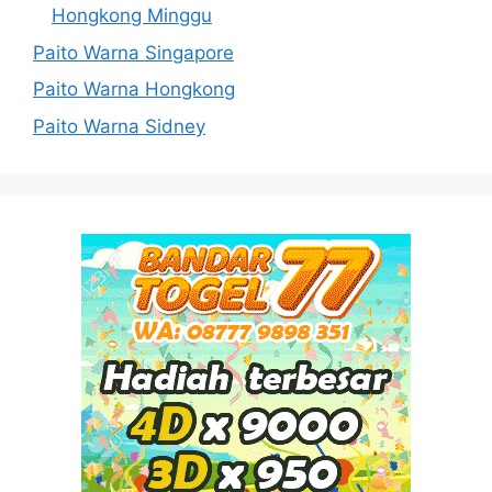
Hongkong Minggu
Paito Warna Singapore
Paito Warna Hongkong
Paito Warna Sidney