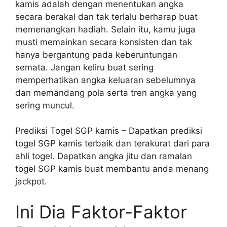
kamis adalah dengan menentukan angka
secara berakal dan tak terlalu berharap buat
memenangkan hadiah. Selain itu, kamu juga
musti memainkan secara konsisten dan tak
hanya bergantung pada keberuntungan
semata. Jangan keliru buat sering
memperhatikan angka keluaran sebelumnya
dan memandang pola serta tren angka yang
sering muncul.
Prediksi Togel SGP kamis – Dapatkan prediksi
togel SGP kamis terbaik dan terakurat dari para
ahli togel. Dapatkan angka jitu dan ramalan
togel SGP kamis buat membantu anda menang
jackpot.
Ini Dia Faktor-Faktor