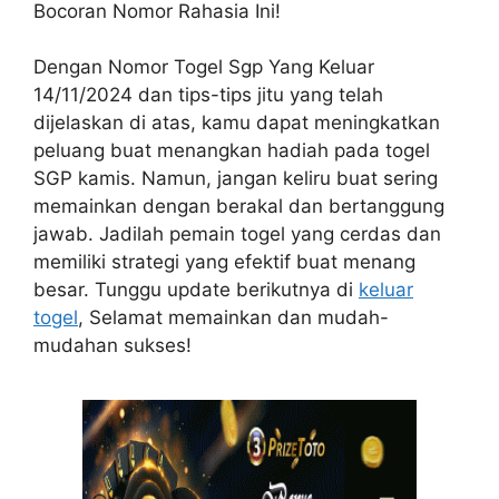
Bocoran Nomor Rahasia Ini!
Dengan Nomor Togel Sgp Yang Keluar
14/11/2024 dan tips-tips jitu yang telah
dijelaskan di atas, kamu dapat meningkatkan
peluang buat menangkan hadiah pada togel
SGP kamis. Namun, jangan keliru buat sering
memainkan dengan berakal dan bertanggung
jawab. Jadilah pemain togel yang cerdas dan
memiliki strategi yang efektif buat menang
besar. Tunggu update berikutnya di
keluar
togel
, Selamat memainkan dan mudah-
mudahan sukses!