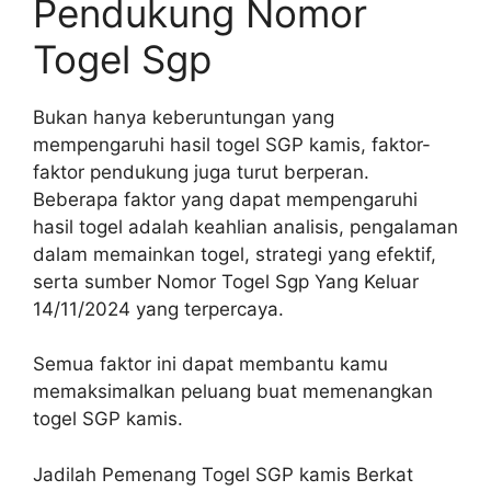
Pendukung Nomor
Togel Sgp
Bukan hanya keberuntungan yang
mempengaruhi hasil togel SGP kamis, faktor-
faktor pendukung juga turut berperan.
Beberapa faktor yang dapat mempengaruhi
hasil togel adalah keahlian analisis, pengalaman
dalam memainkan togel, strategi yang efektif,
serta sumber Nomor Togel Sgp Yang Keluar
14/11/2024 yang terpercaya.
Semua faktor ini dapat membantu kamu
memaksimalkan peluang buat memenangkan
togel SGP kamis.
Jadilah Pemenang Togel SGP kamis Berkat