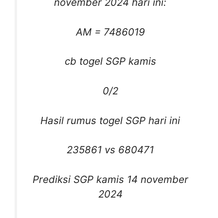
november 2024 hari ini:
AM = 7486019
cb togel SGP kamis
0/2
Hasil rumus togel SGP hari ini
235861 vs 680471
Prediksi SGP kamis 14 november
2024