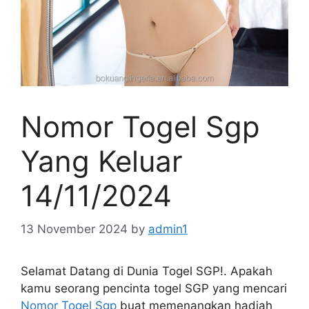
Nomor Togel Sgp
Yang Keluar
14/11/2024
13 November 2024
by
admin1
Selamat Datang di Dunia Togel SGP!. Apakah
kamu seorang pencinta togel SGP yang mencari
Nomor Togel Sgp
buat memenangkan hadiah