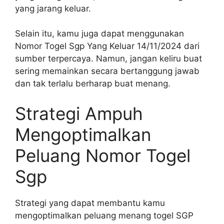
yang jarang keluar.
Selain itu, kamu juga dapat menggunakan
Nomor Togel Sgp Yang Keluar 14/11/2024 dari
sumber terpercaya. Namun, jangan keliru buat
sering memainkan secara bertanggung jawab
dan tak terlalu berharap buat menang.
Strategi Ampuh
Mengoptimalkan
Peluang Nomor Togel
Sgp
Strategi yang dapat membantu kamu
mengoptimalkan peluang menang togel SGP