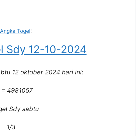
 Angka Togel
!
el Sdy 12-10-2024
btu 12 oktober 2024 hari ini:
 = 4981057
gel Sdy sabtu
1/3