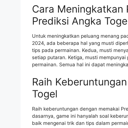
Cara Meningkatkan
Prediksi Angka Toge
Untuk meningkatkan peluang menang pada
2024, ada beberapa hal yang musti diperh
tips pada permainan. Kedua, musti menya
setiap putaran. Ketiga, musti mempunya
permainan. Semua hal ini dapat mening
Raih Keberuntungan
Togel
Raih keberuntungan dengan memakai Pred
dasarnya, game ini hanyalah soal keber
baik mengenai trik dan tips dalam perm