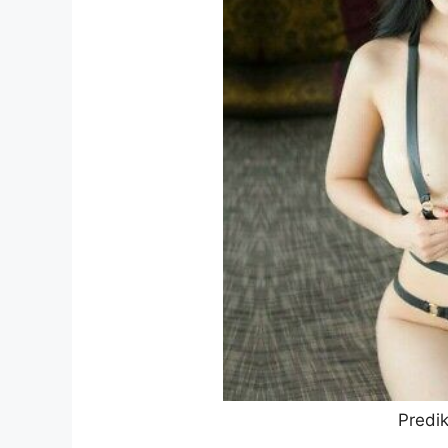
Predi