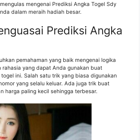
an mengulas mengenai Prediksi Angka Togel Sdy
nda dalam meraih hadiah besar.
nguasai Prediksi Angka
hkan pemahaman yang baik mengenai logika
n rahasia yang dapat Anda gunakan buat
gel ini. Salah satu trik yang biasa digunakan
omor yang selalu keluar. Ada juga trik buat
 harga paling kecil sehingga terbesar.