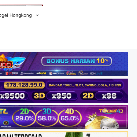
Togel Hongkong