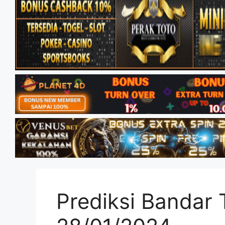
Prediksi Bandar