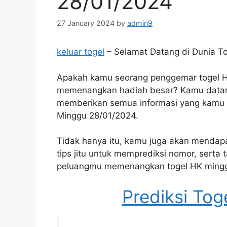
28/01/2024
27 January 2024
by
admin9
keluar togel
– Selamat Datang di Dunia To
Apakah kamu seorang penggemar togel 
memenangkan hadiah besar? Kamu datang 
memberikan semua informasi yang kamu b
Minggu 28/01/2024.
Tidak hanya itu, kamu juga akan mendap
tips jitu untuk memprediksi nomor, sert
peluangmu memenangkan togel HK ming
Prediksi Tog