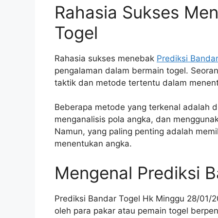
Rahasia Sukses Men
Togel
Rahasia sukses menebak
Prediksi Bandar
pengalaman dalam bermain togel. Seoran
taktik dan metode tertentu dalam menen
Beberapa metode yang terkenal adalah 
menganalisis pola angka, dan menggunak
Namun, yang paling penting adalah memili
menentukan angka.
Mengenal Prediksi B
Prediksi Bandar Togel Hk Minggu 28/01/20
oleh para pakar atau pemain togel berpe