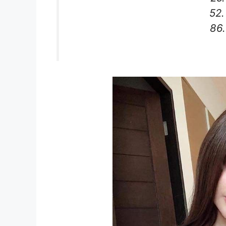
52.
86.