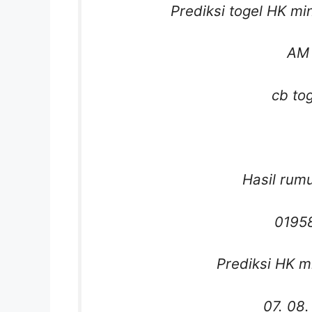
Prediksi togel HK min
AM
cb to
Hasil rumu
0195
Prediksi HK m
07. 08.