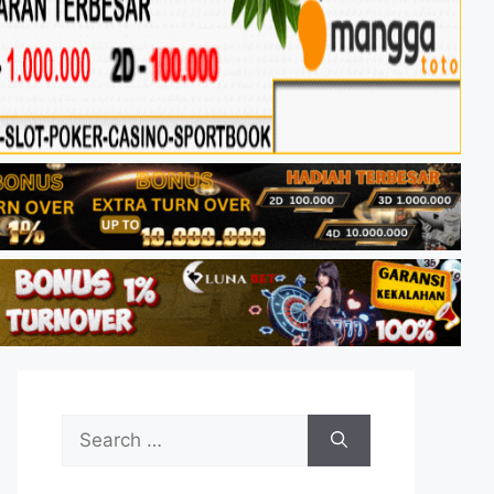
Search
for: