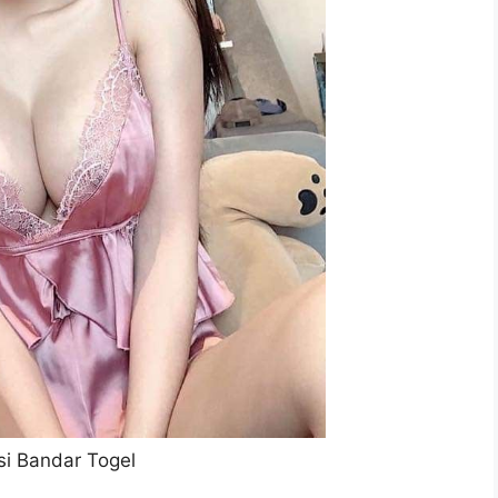
si Bandar Togel