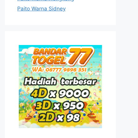
Paito Warna Sidney