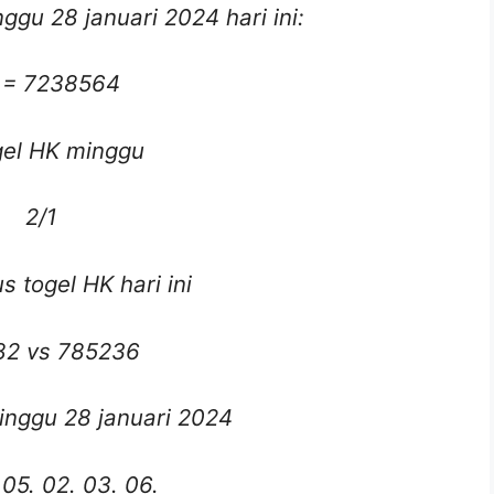
ggu 28 januari 2024 hari ini:
 = 7238564
gel HK minggu
2/1
s togel HK hari ini
82 vs 785236
inggu 28 januari 2024
 05. 02. 03. 06.