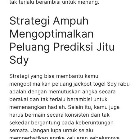
tak terlalu berambisi untuk menang.
Strategi Ampuh
Mengoptimalkan
Peluang Prediksi Jitu
Sdy
Strategi yang bisa membantu kamu
mengoptimalkan peluang jackpot togel Sdy rabu
adalah dengan memutuskan angka secara
berakal dan tak terlalu berambisi untuk
memenangkan hadiah. Selain itu, kamu juga
harus bermain secara konsisten dan tak
sekedar bergantung pada keberuntungan
semata. Jangan lupa untuk selalu
memperhatikan angka keluaran sebelumnya