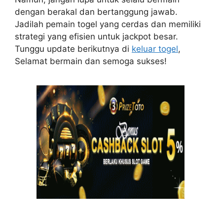
dengan berakal dan bertanggung jawab.
Jadilah pemain togel yang cerdas dan memiliki
strategi yang efisien untuk jackpot besar.
Tunggu update berikutnya di
keluar togel
,
Selamat bermain dan semoga sukses!