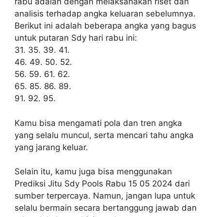
rabu adalah dengan melaksanakan riset dan
analisis terhadap angka keluaran sebelumnya.
Berikut ini adalah beberapa angka yang bagus
untuk putaran Sdy hari rabu ini:
31. 35. 39. 41.
46. 49. 50. 52.
56. 59. 61. 62.
65. 85. 86. 89.
91. 92. 95.
Kamu bisa mengamati pola dan tren angka
yang selalu muncul, serta mencari tahu angka
yang jarang keluar.
Selain itu, kamu juga bisa menggunakan
Prediksi Jitu Sdy Pools Rabu 15 05 2024 dari
sumber terpercaya. Namun, jangan lupa untuk
selalu bermain secara bertanggung jawab dan