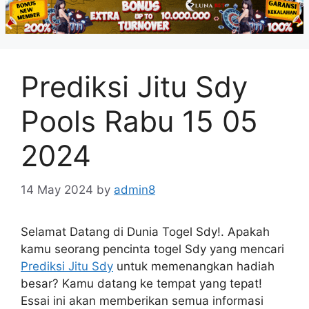
Prediksi Jitu Sdy
Pools Rabu 15 05
2024
14 May 2024
by
admin8
Selamat Datang di Dunia Togel Sdy!. Apakah
kamu seorang pencinta togel Sdy yang mencari
Prediksi Jitu Sdy
untuk memenangkan hadiah
besar? Kamu datang ke tempat yang tepat!
Essai ini akan memberikan semua informasi