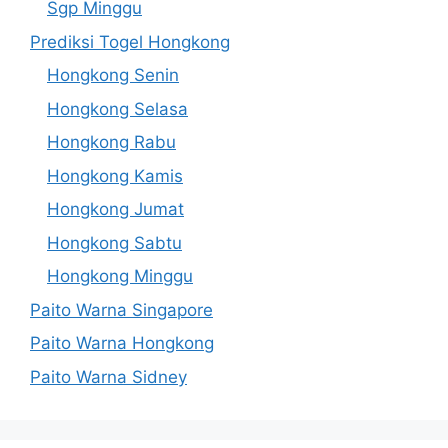
Sgp Minggu
Prediksi Togel Hongkong
Hongkong Senin
Hongkong Selasa
Hongkong Rabu
Hongkong Kamis
Hongkong Jumat
Hongkong Sabtu
Hongkong Minggu
Paito Warna Singapore
Paito Warna Hongkong
Paito Warna Sidney