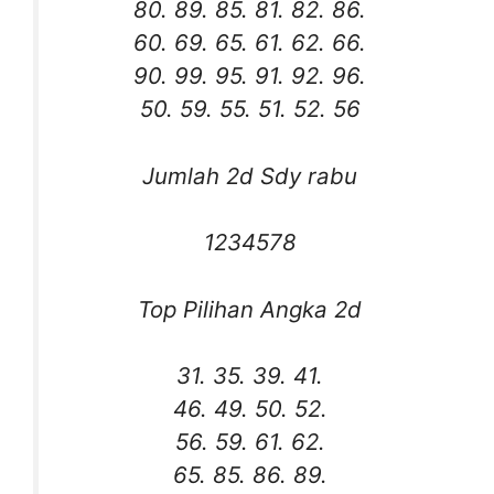
80. 89. 85. 81. 82. 86.
60. 69. 65. 61. 62. 66.
90. 99. 95. 91. 92. 96.
50. 59. 55. 51. 52. 56
Jumlah 2d Sdy rabu
1234578
Top Pilihan Angka 2d
31. 35. 39. 41.
46. 49. 50. 52.
56. 59. 61. 62.
65. 85. 86. 89.