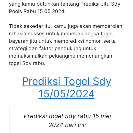
yang kamu butuhkan tentang Prediksi Jitu Sdy
Pools Rabu 15 05 2024.
Tidak sekedar itu, kamu juga akan memperoleh
rahasia sukses untuk menebak angka togel,
bayaran jitu untuk memprediksi nomor, serta
strategi dan faktor pendukung untuk
memaksimalkan peluangmu memenangkan
togel Sdy rabu.
Prediksi Togel Sdy
15/05/2024
Prediksi togel Sdy rabu 15 mei
2024 hari ini: