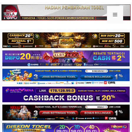
Skip
to
Keluar togel
Menu
content