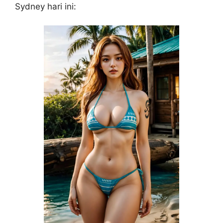
Sydney hari ini: