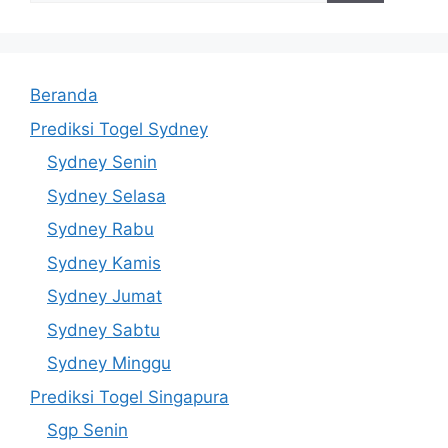
Beranda
Prediksi Togel Sydney
Sydney Senin
Sydney Selasa
Sydney Rabu
Sydney Kamis
Sydney Jumat
Sydney Sabtu
Sydney Minggu
Prediksi Togel Singapura
Sgp Senin