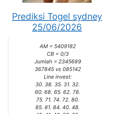
Prediksi Togel sydney
25/06/2026
AM = 5409182
CB = 0/3
Jumlah = 2345689
367845 vs 085142
Line invest:
30. 38. 35. 31. 32.
60. 68. 65. 62. 78.
75. 71. 74. 72. 80.
85. 81. 84. 40. 48.