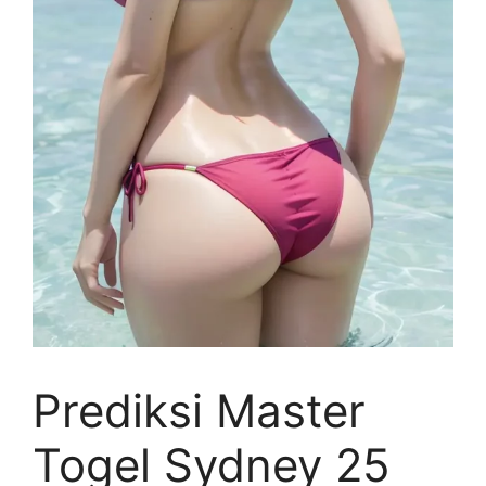
Prediksi Master
Togel Sydney 25