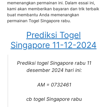
memenangkan permainan ini. Dalam essai ini,
kami akan memberikan bayaran dan trik terbaik
buat membantu Anda memenangkan
permainan Togel Singapore rabu.
Prediksi Togel
Singapore 11-12-2024
Prediksi togel Singapore rabu 11
desember 2024 hari ini:
AM = 0732461
cb togel Singapore rabu