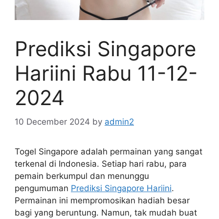
Prediksi Singapore
Hariini Rabu 11-12-
2024
10 December 2024
by
admin2
Togel Singapore adalah permainan yang sangat
terkenal di Indonesia. Setiap hari rabu, para
pemain berkumpul dan menunggu
pengumuman
Prediksi Singapore Hariini
.
Permainan ini mempromosikan hadiah besar
bagi yang beruntung. Namun, tak mudah buat