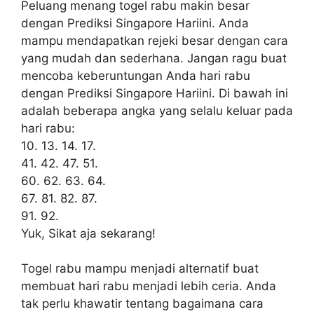
Peluang menang togel rabu makin besar
dengan Prediksi Singapore Hariini. Anda
mampu mendapatkan rejeki besar dengan cara
yang mudah dan sederhana. Jangan ragu buat
mencoba keberuntungan Anda hari rabu
dengan Prediksi Singapore Hariini. Di bawah ini
adalah beberapa angka yang selalu keluar pada
hari rabu:
10. 13. 14. 17.
41. 42. 47. 51.
60. 62. 63. 64.
67. 81. 82. 87.
91. 92.
Yuk, Sikat aja sekarang!
Togel rabu mampu menjadi alternatif buat
membuat hari rabu menjadi lebih ceria. Anda
tak perlu khawatir tentang bagaimana cara