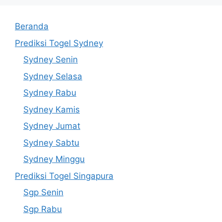
Beranda
Prediksi Togel Sydney
Sydney Senin
Sydney Selasa
Sydney Rabu
Sydney Kamis
Sydney Jumat
Sydney Sabtu
Sydney Minggu
Prediksi Togel Singapura
Sgp Senin
Sgp Rabu