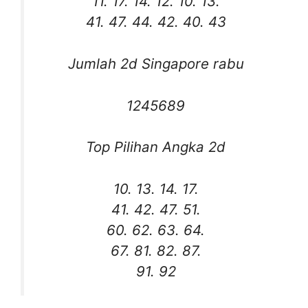
11. 17. 14. 12. 10. 13.
41. 47. 44. 42. 40. 43
Jumlah 2d Singapore rabu
1245689
Top Pilihan Angka 2d
10. 13. 14. 17.
41. 42. 47. 51.
60. 62. 63. 64.
67. 81. 82. 87.
91. 92