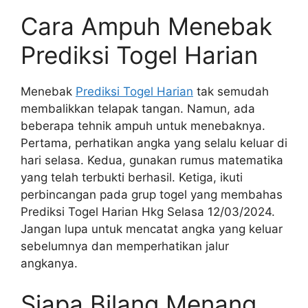
Cara Ampuh Menebak
Prediksi Togel Harian
Menebak
Prediksi Togel Harian
tak semudah
membalikkan telapak tangan. Namun, ada
beberapa tehnik ampuh untuk menebaknya.
Pertama, perhatikan angka yang selalu keluar di
hari selasa. Kedua, gunakan rumus matematika
yang telah terbukti berhasil. Ketiga, ikuti
perbincangan pada grup togel yang membahas
Prediksi Togel Harian Hkg Selasa 12/03/2024.
Jangan lupa untuk mencatat angka yang keluar
sebelumnya dan memperhatikan jalur
angkanya.
Siapa Bilang Menang