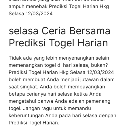
ampuh menebak Prediksi Togel Harian Hkg
Selasa 12/03/2024.
selasa Ceria Bersama
Prediksi Togel Harian
Tidak ada yang lebih menyenangkan selain
memenangkan togel di hari selasa, bukan?
Prediksi Togel Harian Hkg Selasa 12/03/2024
boleh membuat Anda menjadi jutawan dalam
saat singkat. Anda boleh membayangkan
betapa cerianya hari selasa ketika Anda
mengetahui bahwa Anda adalah pemenang
togel. Jangan ragu untuk memandu
keberuntungan Anda pada hari selasa dengan
Prediksi Togel Harian.