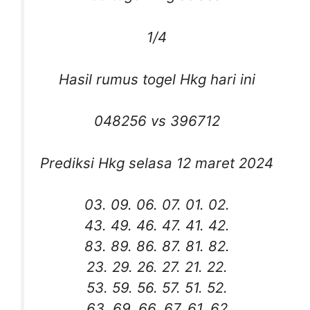
1/4
Hasil rumus togel Hkg hari ini
048256 vs 396712
Prediksi Hkg selasa 12 maret 2024
03. 09. 06. 07. 01. 02.
43. 49. 46. 47. 41. 42.
83. 89. 86. 87. 81. 82.
23. 29. 26. 27. 21. 22.
53. 59. 56. 57. 51. 52.
63. 69. 66. 67. 61. 62