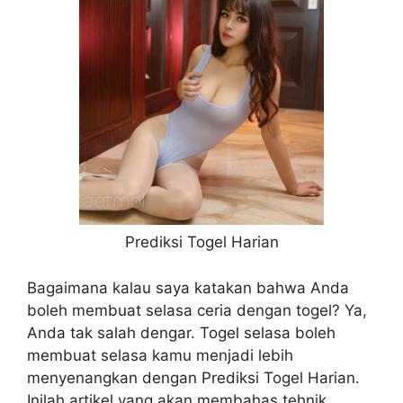
Prediksi Togel Harian
Bagaimana kalau saya katakan bahwa Anda
boleh membuat selasa ceria dengan togel? Ya,
Anda tak salah dengar. Togel selasa boleh
membuat selasa kamu menjadi lebih
menyenangkan dengan Prediksi Togel Harian.
Inilah artikel yang akan membahas tehnik