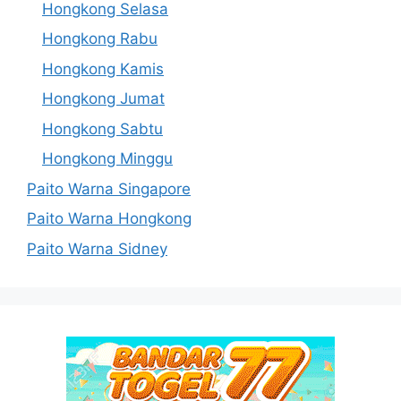
Hongkong Selasa
Hongkong Rabu
Hongkong Kamis
Hongkong Jumat
Hongkong Sabtu
Hongkong Minggu
Paito Warna Singapore
Paito Warna Hongkong
Paito Warna Sidney