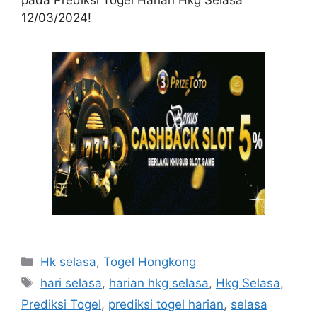
pada Prediksi Togel Harian Hkg Selasa
12/03/2024!
Categories
Hk selasa
,
Togel Hongkong
Tags
hari selasa
,
harian hkg selasa
,
Hkg Selasa
,
Prediksi Togel
,
prediksi togel harian
,
selasa