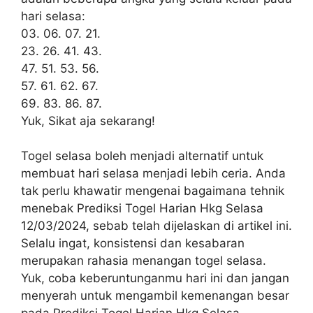
hari selasa:
03. 06. 07. 21.
23. 26. 41. 43.
47. 51. 53. 56.
57. 61. 62. 67.
69. 83. 86. 87.
Yuk, Sikat aja sekarang!
Togel selasa boleh menjadi alternatif untuk
membuat hari selasa menjadi lebih ceria. Anda
tak perlu khawatir mengenai bagaimana tehnik
menebak Prediksi Togel Harian Hkg Selasa
12/03/2024, sebab telah dijelaskan di artikel ini.
Selalu ingat, konsistensi dan kesabaran
merupakan rahasia menangan togel selasa.
Yuk, coba keberuntunganmu hari ini dan jangan
menyerah untuk mengambil kemenangan besar