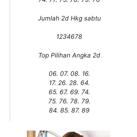
Jumlah 2d Hkg sabtu
1234678
Top Pilihan Angka 2d
06. 07. 08. 16.
17. 26. 28. 64.
65. 67. 69. 74.
75. 76. 78. 79.
84. 85. 87. 89