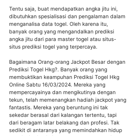
Tentu saja, buat mendapatkan angka jitu ini,
dibutuhkan spesialisasi dan pengalaman dalam
menganalisa data togel. Oleh karena itu,
banyak orang yang mengandalkan prediksi
angka jitu dari para master togel atau situs-
situs prediksi togel yang terpercaya.
Bagaimana Orang-orang Jackpot Besar dengan
Prediksi Togel Hkg?. Banyak orang yang
membuktikan keampuhan Prediksi Togel Hkg
Online Sabtu 16/03/2024. Mereka yang
mempercayainya dan mengikutinya dengan
tekun, telah memenangkan hadiah jackpot yang
fantastis. Mereka yang beruntung ini tak
sekedar berasal dari kalangan tertentu, tapi
dari beragam latar belakang dan profesi. Tak
sedikit di antaranya yang memindahkan hidup