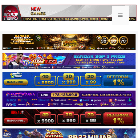
Skip
to
Keluar togel
Menu
content