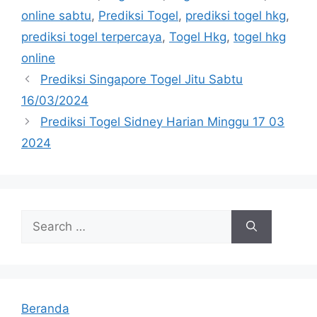
online sabtu
,
Prediksi Togel
,
prediksi togel hkg
,
prediksi togel terpercaya
,
Togel Hkg
,
togel hkg
online
Prediksi Singapore Togel Jitu Sabtu
16/03/2024
Prediksi Togel Sidney Harian Minggu 17 03
2024
Search
for:
Beranda