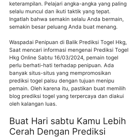
keterampilan. Pelajari angka-angka yang paling
selalu muncul dan ikuti taktik yang tepat.
Ingatlah bahwa semakin selalu Anda bermain,
semakin besar peluang Anda buat menang.
Waspadai Penipuan di Balik Prediksi Togel Hkg,
Saat mencari informasi mengenai Prediksi Togel
Hkg Online Sabtu 16/03/2024, pemain togel
perlu berhati-hati terhadap penipuan. Ada
banyak situs-situs yang mempromosikan
prediksi togel palsu dengan tujuan menipu
pemain. Oleh karena itu, pastikan buat memilih
blog prediksi togel yang terpercaya dan diakui
oleh kalangan luas.
Buat Hari sabtu Kamu Lebih
Cerah Dengan Prediksi