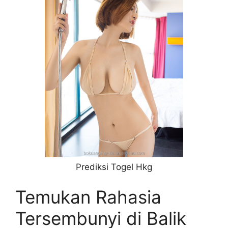
Prediksi Togel Hkg
Temukan Rahasia
Tersembunyi di Balik