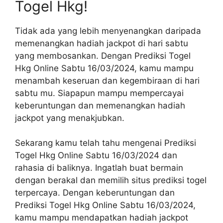
Togel Hkg!
Tidak ada yang lebih menyenangkan daripada
memenangkan hadiah jackpot di hari sabtu
yang membosankan. Dengan Prediksi Togel
Hkg Online Sabtu 16/03/2024, kamu mampu
menambah keseruan dan kegembiraan di hari
sabtu mu. Siapapun mampu mempercayai
keberuntungan dan memenangkan hadiah
jackpot yang menakjubkan.
Sekarang kamu telah tahu mengenai Prediksi
Togel Hkg Online Sabtu 16/03/2024 dan
rahasia di baliknya. Ingatlah buat bermain
dengan berakal dan memilih situs prediksi togel
terpercaya. Dengan keberuntungan dan
Prediksi Togel Hkg Online Sabtu 16/03/2024,
kamu mampu mendapatkan hadiah jackpot