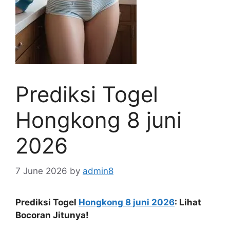
Prediksi Togel
Hongkong 8 juni
2026
7 June 2026
by
admin8
Prediksi Togel
Hongkong 8 juni 2026
: Lihat
Bocoran Jitunya!