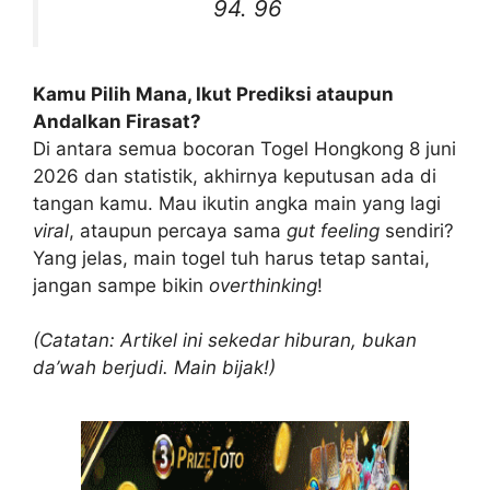
94. 96
Kamu Pilih Mana, Ikut Prediksi ataupun
Andalkan Firasat?
Di antara semua bocoran Togel Hongkong 8 juni
2026 dan statistik, akhirnya keputusan ada di
tangan kamu. Mau ikutin angka main yang lagi
viral
, ataupun percaya sama
gut feeling
sendiri?
Yang jelas, main togel tuh harus tetap santai,
jangan sampe bikin
overthinking
!
(Catatan: Artikel ini sekedar hiburan, bukan
da’wah berjudi. Main bijak!)