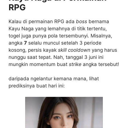
RPG
Kalau di permainan RPG ada
boss
bernama
Kayu Naga yang lemahnya di titik tertentu,
togel juga punya pola tersembunyi. Misalnya,
angka
7
selalu muncul setelah 3 periode
kosong, persis kayak
skill cooldown
yang harus
nunggu saat tepat. Nah, tanggal 3 juni ini
mungkin momentum buat
strike
angka tersebut!
daripada ngelantur kemana mana, lihat
prediksinya buat hari ini: