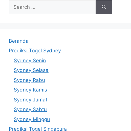
Search
for:
Beranda
Prediksi Togel Sydney
Sydney Senin
Sydney Selasa
Sydney Rabu
Sydney Kamis
Sydney Jumat
Sydney Sabtu
Sydney Minggu
Prediksi Togel Singapura