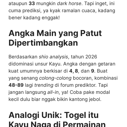
ataupun
33
mungkin
dark horse
. Tapi inget, ini
cuma prediksi, ya kyak ramalan cuaca, kadang
bener kadang enggak!
Angka Main yang Patut
Dipertimbangkan
Berdasarkan
shio analysis
, tahun 2026
didominasi unsur Kayu. Angka dengan getaran
kuat umumnya berkisar di
4, 8
, dan
9
. Buat
yang senang
colong-colong
bocoran, kombinasi
48-89
lagi
trending
di forum prediktor. Tapi
jangan langsung
all-in
, ya! Coba pake modal
kecil dulu biar nggak bikin kantong jebol.
Analogi Unik: Togel itu
Kayu Naga di Permainan