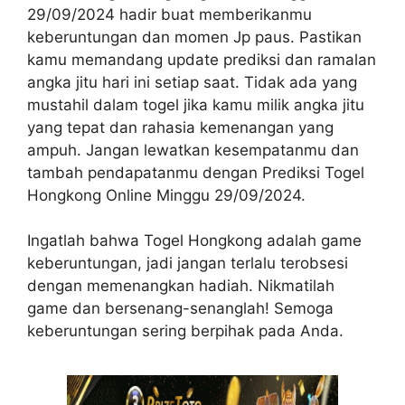
29/09/2024 hadir buat memberikanmu
keberuntungan dan momen Jp paus. Pastikan
kamu memandang update prediksi dan ramalan
angka jitu hari ini setiap saat. Tidak ada yang
mustahil dalam togel jika kamu milik angka jitu
yang tepat dan rahasia kemenangan yang
ampuh. Jangan lewatkan kesempatanmu dan
tambah pendapatanmu dengan Prediksi Togel
Hongkong Online Minggu 29/09/2024.
Ingatlah bahwa Togel Hongkong adalah game
keberuntungan, jadi jangan terlalu terobsesi
dengan memenangkan hadiah. Nikmatilah
game dan bersenang-senanglah! Semoga
keberuntungan sering berpihak pada Anda.