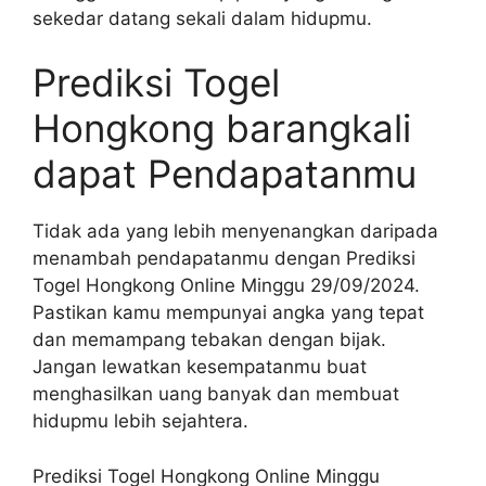
sekedar datang sekali dalam hidupmu.
Prediksi Togel
Hongkong barangkali
dapat Pendapatanmu
Tidak ada yang lebih menyenangkan daripada
menambah pendapatanmu dengan Prediksi
Togel Hongkong Online Minggu 29/09/2024.
Pastikan kamu mempunyai angka yang tepat
dan memampang tebakan dengan bijak.
Jangan lewatkan kesempatanmu buat
menghasilkan uang banyak dan membuat
hidupmu lebih sejahtera.
Prediksi Togel Hongkong Online Minggu