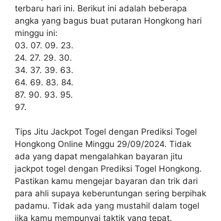
terbaru hari ini. Berikut ini adalah beberapa
angka yang bagus buat putaran Hongkong hari
minggu ini:
03. 07. 09. 23.
24. 27. 29. 30.
34. 37. 39. 63.
64. 69. 83. 84.
87. 90. 93. 95.
97.
Tips Jitu Jackpot Togel dengan Prediksi Togel
Hongkong Online Minggu 29/09/2024. Tidak
ada yang dapat mengalahkan bayaran jitu
jackpot togel dengan Prediksi Togel Hongkong.
Pastikan kamu mengejar bayaran dan trik dari
para ahli supaya keberuntungan sering berpihak
padamu. Tidak ada yang mustahil dalam togel
jika kamu mempunyai taktik yang tepat.