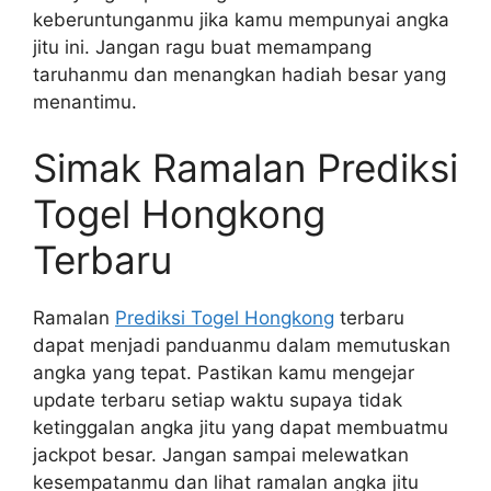
keberuntunganmu jika kamu mempunyai angka
jitu ini. Jangan ragu buat memampang
taruhanmu dan menangkan hadiah besar yang
menantimu.
Simak Ramalan Prediksi
Togel Hongkong
Terbaru
Ramalan
Prediksi Togel Hongkong
terbaru
dapat menjadi panduanmu dalam memutuskan
angka yang tepat. Pastikan kamu mengejar
update terbaru setiap waktu supaya tidak
ketinggalan angka jitu yang dapat membuatmu
jackpot besar. Jangan sampai melewatkan
kesempatanmu dan lihat ramalan angka jitu