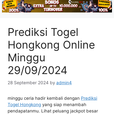
Prediksi Togel
Hongkong Online
Minggu
29/09/2024
28 September 2024
by
admin4
minggu ceria hadir kembali dengan
Prediksi
Togel Hongkong
yang siap menambah
pendapatanmu. Lihat peluang jackpot besar