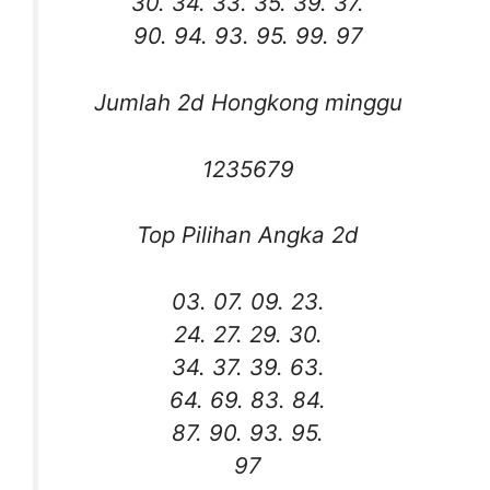
30. 34. 33. 35. 39. 37.
90. 94. 93. 95. 99. 97
Jumlah 2d Hongkong minggu
1235679
Top Pilihan Angka 2d
03. 07. 09. 23.
24. 27. 29. 30.
34. 37. 39. 63.
64. 69. 83. 84.
87. 90. 93. 95.
97