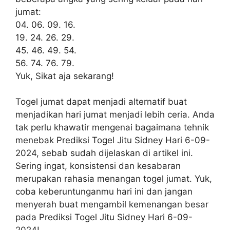
jumat:
04. 06. 09. 16.
19. 24. 26. 29.
45. 46. 49. 54.
56. 74. 76. 79.
Yuk, Sikat aja sekarang!
Togel jumat dapat menjadi alternatif buat
menjadikan hari jumat menjadi lebih ceria. Anda
tak perlu khawatir mengenai bagaimana tehnik
menebak Prediksi Togel Jitu Sidney Hari 6-09-
2024, sebab sudah dijelaskan di artikel ini.
Sering ingat, konsistensi dan kesabaran
merupakan rahasia menangan togel jumat. Yuk,
coba keberuntunganmu hari ini dan jangan
menyerah buat mengambil kemenangan besar
pada Prediksi Togel Jitu Sidney Hari 6-09-