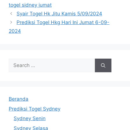
togel sidney jumat
Syair Togel Hk Jitu Kamis 5/09/2024
Prediksi Togel Hkg Hari Ini Jumat 6-09-
2024
Search
for:
Beranda
Prediksi Togel Sydney
Sydney Senin
Sydney Selasa