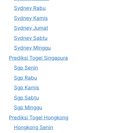
Sydney Rabu
Sydney Kamis
Sydney Jumat
Sydney Sabtu
Sydney Minggu
Prediksi Togel Singapura
Sgp Senin
Sgp Rabu
Sgp Kamis
Sgp Sabtu
Sgp Minggu
Prediksi Togel Hongkong
Hongkong Senin