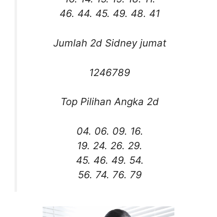
46. 44. 45. 49. 48. 41
Jumlah 2d Sidney jumat
1246789
Top Pilihan Angka 2d
04. 06. 09. 16.
19. 24. 26. 29.
45. 46. 49. 54.
56. 74. 76. 79