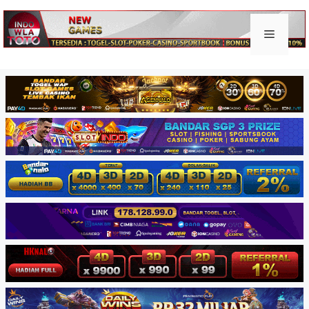
Skip
to
Keluar togel
Menu
content