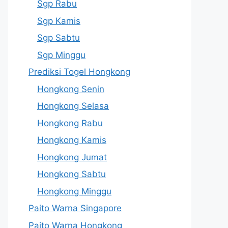
Sgp Rabu
Sgp Kamis
Sgp Sabtu
Sgp Minggu
Prediksi Togel Hongkong
Hongkong Senin
Hongkong Selasa
Hongkong Rabu
Hongkong Kamis
Hongkong Jumat
Hongkong Sabtu
Hongkong Minggu
Paito Warna Singapore
Paito Warna Hongkong