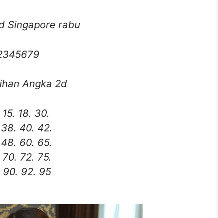
d Singapore rabu
2345679
lihan Angka 2d
 15. 18. 30.
 38. 40. 42.
 48. 60. 65.
 70. 72. 75.
 90. 92. 95