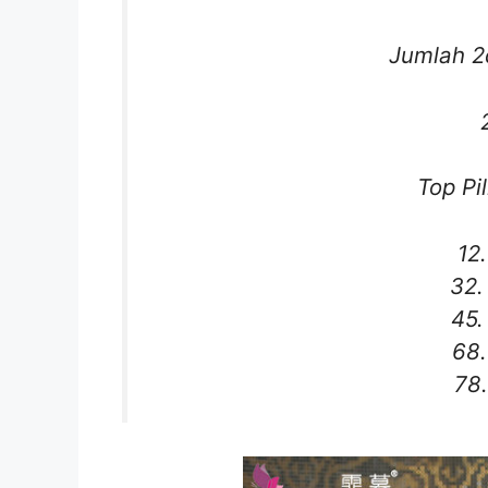
Jumlah 2
Top Pi
12.
32.
45.
68.
78.