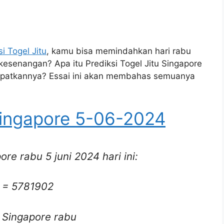
si Togel Jitu
, kamu bisa memindahkan hari rabu
kesenangan? Apa itu Prediksi Togel Jitu Singapore
patkannya? Essai ini akan membahas semuanya
Singapore 5-06-2024
ore rabu 5 juni 2024 hari ini:
 = 5781902
l Singapore rabu