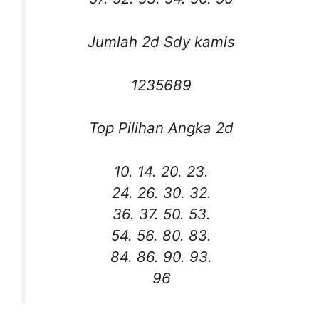
Jumlah 2d Sdy kamis
1235689
Top Pilihan Angka 2d
10. 14. 20. 23.
24. 26. 30. 32.
36. 37. 50. 53.
54. 56. 80. 83.
84. 86. 90. 93.
96