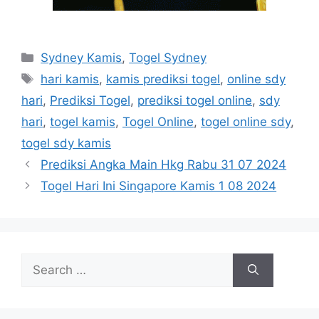
Categories
Sydney Kamis
,
Togel Sydney
Tags
hari kamis
,
kamis prediksi togel
,
online sdy
hari
,
Prediksi Togel
,
prediksi togel online
,
sdy
hari
,
togel kamis
,
Togel Online
,
togel online sdy
,
togel sdy kamis
Prediksi Angka Main Hkg Rabu 31 07 2024
Togel Hari Ini Singapore Kamis 1 08 2024
Search
for: