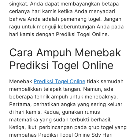
singkat. Anda dapat membayangkan betapa
cerianya hari kamis ketika Anda menyadari
bahwa Anda adalah pemenang togel. Jangan
ragu untuk menguji keberuntungan Anda pada
hari kamis dengan Prediksi Togel Online.
Cara Ampuh Menebak
Prediksi Togel Online
Menebak
Prediksi Togel Online
tidak semudah
membalikkan telapak tangan. Namun, ada
beberapa tehnik ampuh untuk menebaknya.
Pertama, perhatikan angka yang sering keluar
di hari kamis. Kedua, gunakan rumus
matematika yang sudah terbukti berhasil.
Ketiga, ikuti perbincangan pada grup togel yang
membahas Prediksi Togel Online Sdy Hari