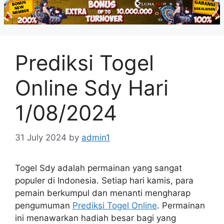
Prediksi Togel
Online Sdy Hari
1/08/2024
31 July 2024
by
admin1
Togel Sdy adalah permainan yang sangat
populer di Indonesia. Setiap hari kamis, para
pemain berkumpul dan menanti mengharap
pengumuman
Prediksi Togel Online
. Permainan
ini menawarkan hadiah besar bagi yang