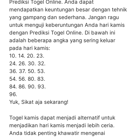
Prediksi Togel Online. Anda dapat
mendapatkan keuntungan besar dengan tehnik
yang gampang dan sederhana. Jangan ragu
untuk menguji keberuntungan Anda hari kamis
dengan Prediksi Togel Online. Di bawah ini
adalah beberapa angka yang sering keluar
pada hari kamis:
10. 14. 20. 23.
24. 26. 30. 32.
36. 37. 50. 53.
54. 56. 80. 83.
84. 86. 90. 93.
96.
Yuk, Sikat aja sekarang!
Togel kamis dapat menjadi alternatif untuk
menjadikan hari kamis menjadi lebih ceria.
Anda tidak penting khawatir mengenai