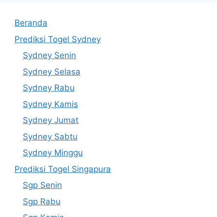
Beranda
Prediksi Togel Sydney
Sydney Senin
Sydney Selasa
Sydney Rabu
Sydney Kamis
Sydney Jumat
Sydney Sabtu
Sydney Minggu
Prediksi Togel Singapura
Sgp Senin
Sgp Rabu