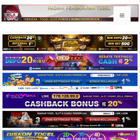
Skip
to
Keluar togel
Menu
content