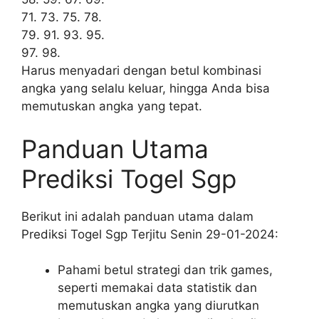
71. 73. 75. 78.
79. 91. 93. 95.
97. 98.
Harus menyadari dengan betul kombinasi
angka yang selalu keluar, hingga Anda bisa
memutuskan angka yang tepat.
Panduan Utama
Prediksi Togel Sgp
Berikut ini adalah panduan utama dalam
Prediksi Togel Sgp Terjitu Senin 29-01-2024:
Pahami betul strategi dan trik games,
seperti memakai data statistik dan
memutuskan angka yang diurutkan