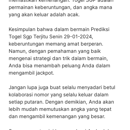
memastikan kemenangan. Togel SGP adalah
permainan keberuntungan, dan angka mana
yang akan keluar adalah acak.
Kesimpulan bahwa dalam bermain Prediksi
Togel Sgp Terjitu Senin 29-01-2024,
keberuntungan memang amat berperan.
Namun, dengan pemahaman yang baik
mengenai strategi dan trik dalam bermain,
Anda bisa menambah peluang Anda dalam
mengambil jackpot.
Jangan lupa juga buat selalu menyadari betul
kolaborasi nomor yang selalu keluar dalam
setiap putaran. Dengan demikian, Anda akan
lebih mudah memutuskan angka yang tepat
dan mengambil kemenangan yang besar.