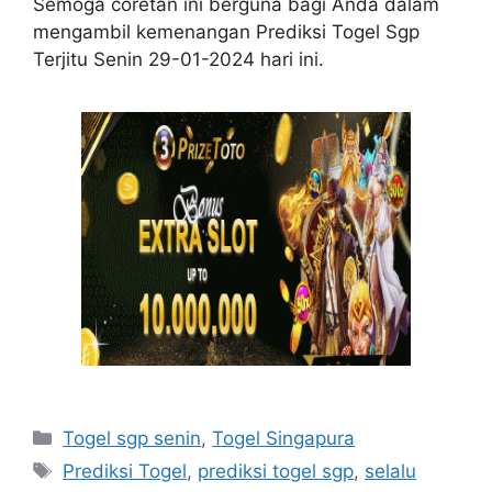
Semoga coretan ini berguna bagi Anda dalam
mengambil kemenangan Prediksi Togel Sgp
Terjitu Senin 29-01-2024 hari ini.
Categories
Togel sgp senin
,
Togel Singapura
Tags
Prediksi Togel
,
prediksi togel sgp
,
selalu