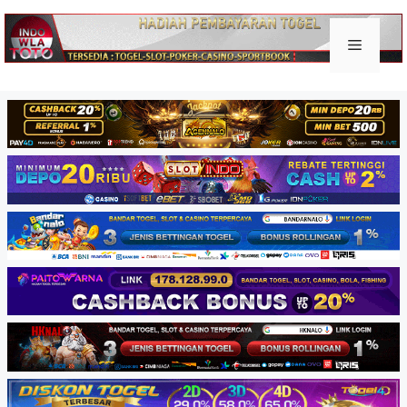
Skip
to
Keluar togel
Menu
content