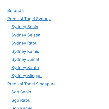
Beranda
Prediksi Togel Sydney
Sydney Senin
Sydney Selasa
Sydney Rabu
Sydney Kamis
Sydney Jumat
Sydney Sabtu
Sydney Minggu
Prediksi Togel Singapura
Sgp Senin
Sgp Rabu
Sgp Kamis