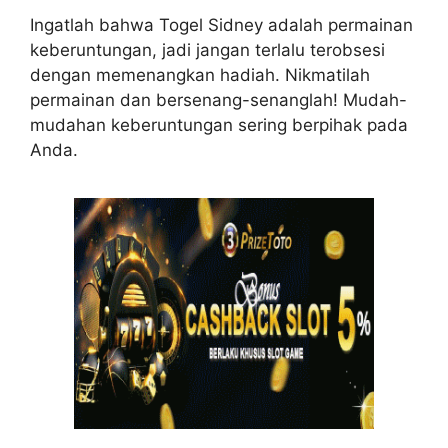
Ingatlah bahwa Togel Sidney adalah permainan
keberuntungan, jadi jangan terlalu terobsesi
dengan memenangkan hadiah. Nikmatilah
permainan dan bersenang-senanglah! Mudah-
mudahan keberuntungan sering berpihak pada
Anda.