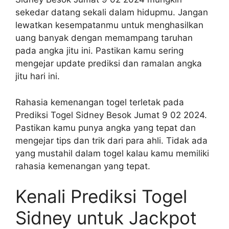
sekedar datang sekali dalam hidupmu. Jangan
lewatkan kesempatanmu untuk menghasilkan
uang banyak dengan memampang taruhan
pada angka jitu ini. Pastikan kamu sering
mengejar update prediksi dan ramalan angka
jitu hari ini.
Rahasia kemenangan togel terletak pada
Prediksi Togel Sidney Besok Jumat 9 02 2024.
Pastikan kamu punya angka yang tepat dan
mengejar tips dan trik dari para ahli. Tidak ada
yang mustahil dalam togel kalau kamu memiliki
rahasia kemenangan yang tepat.
Kenali Prediksi Togel
Sidney untuk Jackpot