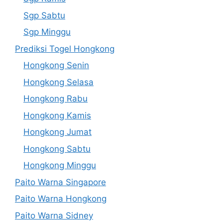
Sgp Sabtu
Sgp Minggu
Prediksi Togel Hongkong
Hongkong Senin
Hongkong Selasa
Hongkong Rabu
Hongkong Kamis
Hongkong Jumat
Hongkong Sabtu
Hongkong Minggu
Paito Warna Singapore
Paito Warna Hongkong
Paito Warna Sidney