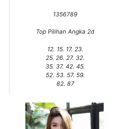
1356789
Top Pilihan Angka 2d
12. 15. 17. 23.
25. 26. 27. 32.
35. 37. 42. 45.
52. 53. 57. 59.
82. 87