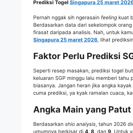
Prediksi Togel
Singapura 25 maret 202
Pernah nggak sih ngerasain
feeling
kuat b
Berdasarkan data dari sekelompok orang t
firasat daripada analisis. Nah, untuk k
Singapura 25 maret 2026
, lihat predik
Faktor Perlu Prediksi 
Seperti resep masakan, prediksi togel bu
keluaran SGP minggu lalu memberi tahu p
biasanya. Jangan heran jika angka kayak
cuma prediksi, ya kyak ramalan cuaca, 
Angka Main yang Patut
Berdasarkan
shio analysis
, tahun 2026 d
umumnya berkisar di
4, 8
, dan
9
. Untuk 