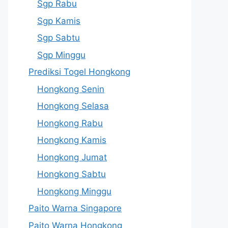
Sgp Rabu
Sgp Kamis
Sgp Sabtu
Sgp Minggu
Prediksi Togel Hongkong
Hongkong Senin
Hongkong Selasa
Hongkong Rabu
Hongkong Kamis
Hongkong Jumat
Hongkong Sabtu
Hongkong Minggu
Paito Warna Singapore
Paito Warna Hongkong