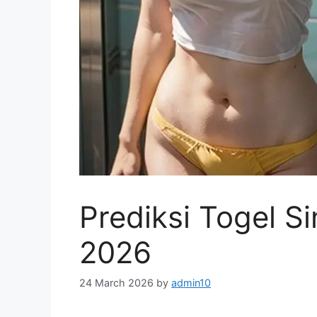
Prediksi Togel S
2026
24 March 2026
by
admin10