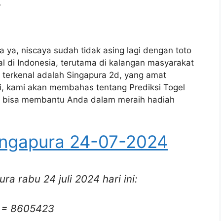
4
 ya, niscaya sudah tidak asing lagi dengan toto
l di Indonesia, terutama di kalangan masyarakat
l terkenal adalah Singapura 2d, yang amat
ni, kami akan membahas tentang Prediksi Togel
ng bisa membantu Anda dalam meraih hadiah
Singapura 24-07-2024
ra rabu 24 juli 2024 hari ini:
= 8605423