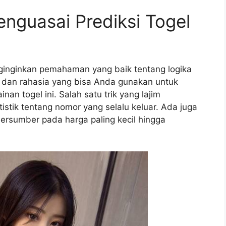
nguasai Prediksi Togel
inginkan pemahaman yang baik tentang logika
dan rahasia yang bisa Anda gunakan untuk
n togel ini. Salah satu trik yang lajim
stik tentang nomor yang selalu keluar. Ada juga
bersumber pada harga paling kecil hingga