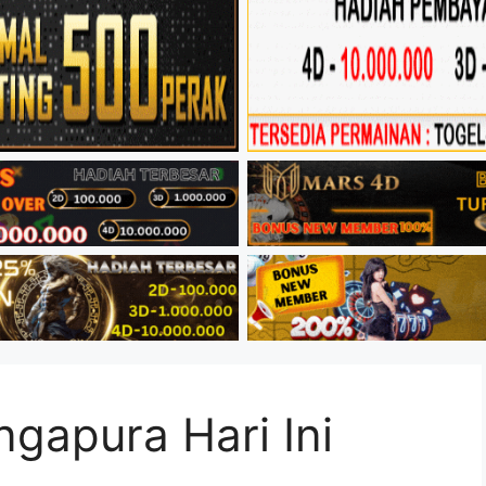
ngapura Hari Ini