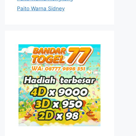
Paito Warna Sidney