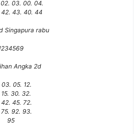
 02. 03. 00. 04.
 42. 43. 40. 44
d Singapura rabu
1234569
lihan Angka 2d
 03. 05. 12.
 15. 30. 32.
 42. 45. 72.
 75. 92. 93.
95