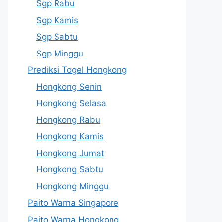
Sgp Rabu
Sgp Kamis
Sgp Sabtu
Sgp Minggu
Prediksi Togel Hongkong
Hongkong Senin
Hongkong Selasa
Hongkong Rabu
Hongkong Kamis
Hongkong Jumat
Hongkong Sabtu
Hongkong Minggu
Paito Warna Singapore
Paito Warna Hongkong