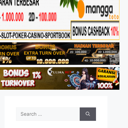
Search
for: