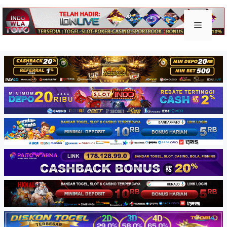
Skip
to
Keluar togel
Menu
content