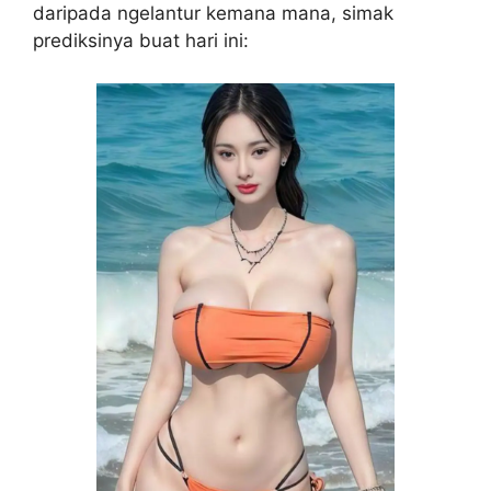
daripada ngelantur kemana mana, simak
prediksinya buat hari ini: