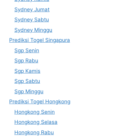
Sydney Jumat
Sydney Sabtu
Sydney Minggu
Prediksi Togel Singapura
Sgp Senin
Sgp Rabu
Sgp Kamis
Sgp Sabtu
Sgp Minggu
Prediksi Togel Hongkong
Hongkong Senin
Hongkong Selasa
Hongkong Rabu