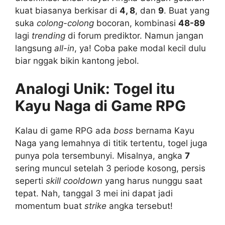
kuat biasanya berkisar di
4, 8
, dan
9
. Buat yang
suka
colong-colong
bocoran, kombinasi
48-89
lagi
trending
di forum prediktor. Namun jangan
langsung
all-in
, ya! Coba pake modal kecil dulu
biar nggak bikin kantong jebol.
Analogi Unik: Togel itu
Kayu Naga di Game RPG
Kalau di game RPG ada
boss
bernama Kayu
Naga yang lemahnya di titik tertentu, togel juga
punya pola tersembunyi. Misalnya, angka
7
sering muncul setelah 3 periode kosong, persis
seperti
skill cooldown
yang harus nunggu saat
tepat. Nah, tanggal 3 mei ini dapat jadi
momentum buat
strike
angka tersebut!