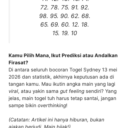
72. 78. 75. 91. 92.
98. 95. 90. 62. 68.
65. 69. 60. 12. 18.
15. 19. 10
Kamu Pilih Mana, Ikut Prediksi atau Andalkan
Firasat?
Di antara seluruh bocoran Togel Sydney 13 mei
2026 dan statistik, akhirnya keputusan ada di
tangan kamu. Mau ikutin angka main yang lagi
viral
, atau yakin sama
gut feeling
sendiri? Yang
jelas, main togel tuh harus tetap santai, jangan
sampe bikin
overthinking
!
(Catatan: Artikel ini hanya hiburan, bukan
ajakan berjudi. Main bijak!)