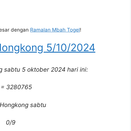
Besar dengan
Ramalan Mbah Togel
!
 Hongkong 5/10/2024
 sabtu 5 oktober 2024 hari ini:
 = 3280765
 Hongkong sabtu
0/9