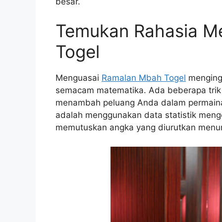
besar.
Temukan Rahasia M
Togel
Menguasai
Ramalan Mbah Togel
menging
semacam matematika. Ada beberapa trik
menambah peluang Anda dalam permainan t
adalah menggunakan data statistik mengen
memutuskan angka yang diurutkan menurut