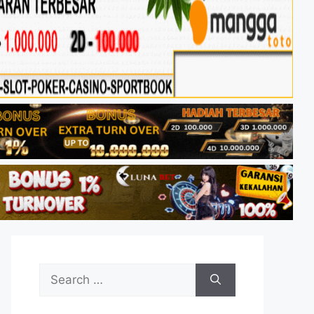
Search
for: