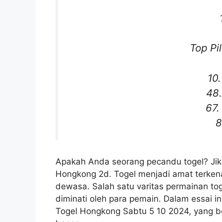
Top Pi
10.
48.
67.
8
Apakah Anda seorang pecandu togel? Jika 
Hongkong 2d. Togel menjadi amat terkena
dewasa. Salah satu varitas permainan to
diminati oleh para pemain. Dalam essai
Togel Hongkong Sabtu 5 10 2024, yang 