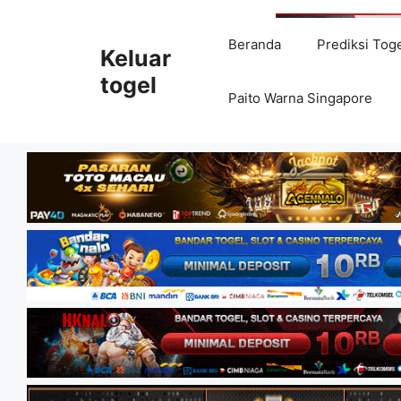
Skip
to
Beranda
Prediksi Tog
Keluar
content
togel
Paito Warna Singapore