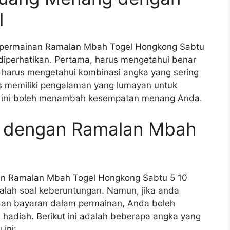
l
permainan Ramalan Mbah Togel Hongkong Sabtu
diperhatikan. Pertama, harus mengetahui benar
 harus mengetahui kombinasi angka yang sering
rus memiliki pengalaman yang lumayan untuk
l ini boleh menambah kesempatan menang Anda.
n dengan Ramalan Mbah
n Ramalan Mbah Togel Hongkong Sabtu 5 10
alah soal keberuntungan. Namun, jika anda
dan bayaran dalam permainan, Anda boleh
diah. Berikut ini adalah beberapa angka yang
ini: