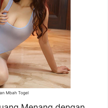
an Mbah Togel
uang Menang dengan