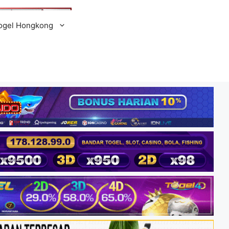
Togel Hongkong