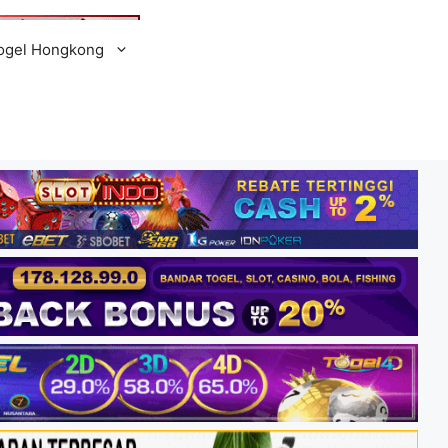
Togel Hongkong