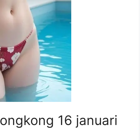
ongkong 16 januari