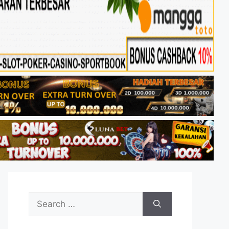
Search
for: