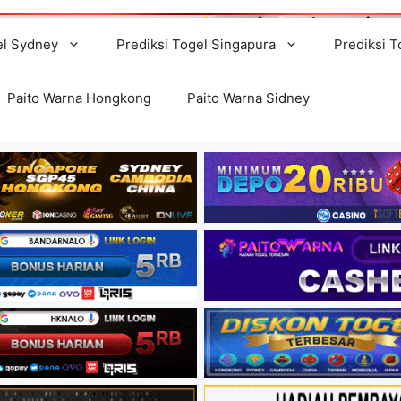
el Sydney
Prediksi Togel Singapura
Prediksi 
Paito Warna Hongkong
Paito Warna Sidney