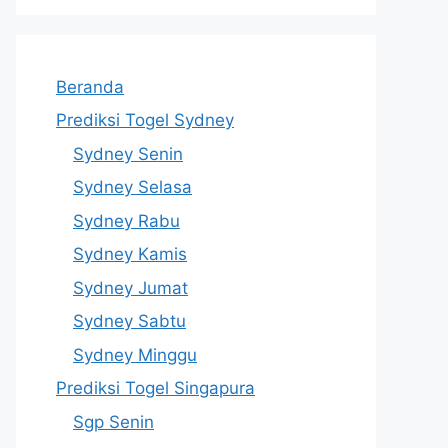
Beranda
Prediksi Togel Sydney
Sydney Senin
Sydney Selasa
Sydney Rabu
Sydney Kamis
Sydney Jumat
Sydney Sabtu
Sydney Minggu
Prediksi Togel Singapura
Sgp Senin