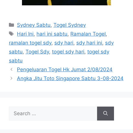
Categories
Sydney Sabtu
,
Togel Sydney
Tags
Hari Ini
,
hari ini sabtu
,
Ramalan Togel
,
ramalan togel sdy
,
sdy hari
,
sdy hari ini
,
sdy
sabtu
,
Togel Sdy
,
togel sdy hari
,
togel sdy
sabtu
Pengeluaran Togel Hk Jumat 2/08/2024
Angka Jitu Toto Singapore Sabtu 3-08-2024
Search
for: