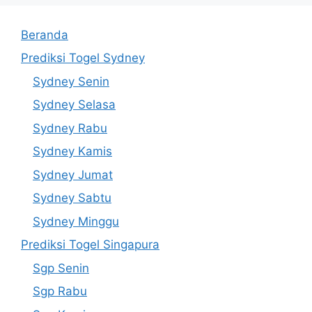
Beranda
Prediksi Togel Sydney
Sydney Senin
Sydney Selasa
Sydney Rabu
Sydney Kamis
Sydney Jumat
Sydney Sabtu
Sydney Minggu
Prediksi Togel Singapura
Sgp Senin
Sgp Rabu