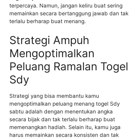
terpercaya. Namun, jangan keliru buat sering
memainkan secara bertanggung jawab dan tak
terlalu berharap buat menang.
Strategi Ampuh
Mengoptimalkan
Peluang Ramalan Togel
Sdy
Strategi yang bisa membantu kamu
mengoptimalkan peluang menang togel Sdy
sabtu adalah dengan menentukan angka
secara bijak dan tak terlalu berharap buat
memenangkan hadiah. Selain itu, kamu juga
harus memainkan secara konsisten dan tak