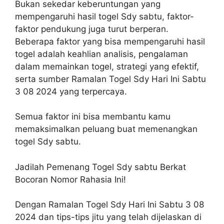
Bukan sekedar keberuntungan yang
mempengaruhi hasil togel Sdy sabtu, faktor-
faktor pendukung juga turut berperan.
Beberapa faktor yang bisa mempengaruhi hasil
togel adalah keahlian analisis, pengalaman
dalam memainkan togel, strategi yang efektif,
serta sumber Ramalan Togel Sdy Hari Ini Sabtu
3 08 2024 yang terpercaya.
Semua faktor ini bisa membantu kamu
memaksimalkan peluang buat memenangkan
togel Sdy sabtu.
Jadilah Pemenang Togel Sdy sabtu Berkat
Bocoran Nomor Rahasia Ini!
Dengan Ramalan Togel Sdy Hari Ini Sabtu 3 08
2024 dan tips-tips jitu yang telah dijelaskan di