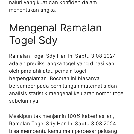
naluri yang kuat dan konfiden dalam
menentukan angka.
Mengenal Ramalan
Togel Sdy
Ramalan Togel Sdy Hari Ini Sabtu 3 08 2024
adalah prediksi angka togel yang dihasilkan
oleh para ahli atau pemain togel
berpengalaman. Bocoran ini biasanya
bersumber pada perhitungan matematis dan
analisis statistik mengenai keluaran nomor togel
sebelumnya.
Meskipun tak menjamin 100% keberhasilan,
Ramalan Togel Sdy Hari Ini Sabtu 3 08 2024
bisa membantu kamu memperbesar peluang