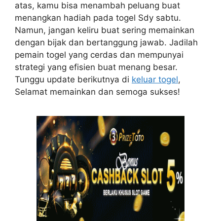
atas, kamu bisa menambah peluang buat
menangkan hadiah pada togel Sdy sabtu.
Namun, jangan keliru buat sering memainkan
dengan bijak dan bertanggung jawab. Jadilah
pemain togel yang cerdas dan mempunyai
strategi yang efisien buat menang besar.
Tunggu update berikutnya di
keluar togel
,
Selamat memainkan dan semoga sukses!