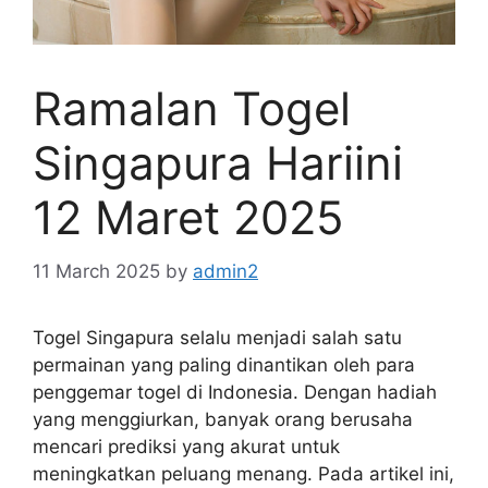
Ramalan Togel
Singapura Hariini
12 Maret 2025
11 March 2025
by
admin2
Togel Singapura selalu menjadi salah satu
permainan yang paling dinantikan oleh para
penggemar togel di Indonesia. Dengan hadiah
yang menggiurkan, banyak orang berusaha
mencari prediksi yang akurat untuk
meningkatkan peluang menang. Pada artikel ini,