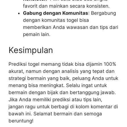
favorit dan mainkan secara konsisten.
Gabung dengan Komunitas
: Bergabung
dengan komunitas togel bisa
memberikan Anda wawasan dan tips dari
pemain lain.
Kesimpulan
Prediksi togel memang tidak bisa dijamin 100%
akurat, namun dengan analisis yang tepat dan
strategi bermain yang baik, peluang Anda untuk
menang bisa meningkat. Selalu ingat untuk
bermain dengan bijak dan bertanggung jawab.
Jika Anda memiliki prediksi atau tips lain,
jangan ragu untuk berbagi di kolom komentar di
bawah ini. Selamat bermain dan semoga
beruntung!