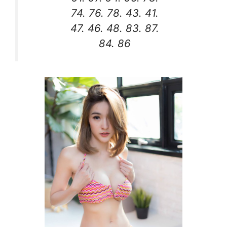
74. 76. 78. 43. 41.
47. 46. 48. 83. 87.
84. 86