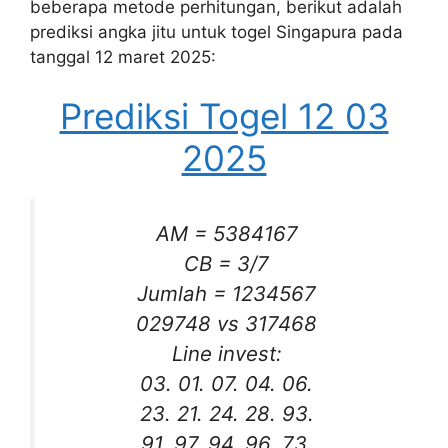
beberapa metode perhitungan, berikut adalah
prediksi angka jitu untuk togel Singapura pada
tanggal 12 maret 2025:
Prediksi Togel 12 03
2025
AM = 5384167
CB = 3/7
Jumlah = 1234567
029748 vs 317468
Line invest:
03. 01. 07. 04. 06.
23. 21. 24. 28. 93.
91. 97. 94. 96. 73.