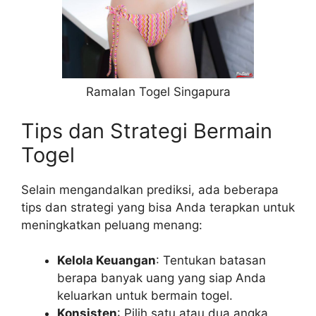
Ramalan Togel Singapura
Tips dan Strategi Bermain
Togel
Selain mengandalkan prediksi, ada beberapa
tips dan strategi yang bisa Anda terapkan untuk
meningkatkan peluang menang:
Kelola Keuangan
: Tentukan batasan
berapa banyak uang yang siap Anda
keluarkan untuk bermain togel.
Konsisten
: Pilih satu atau dua angka