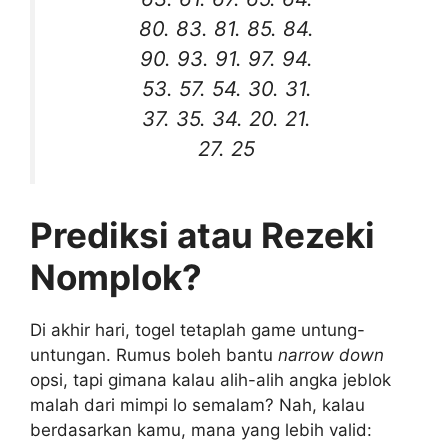
80. 83. 81. 85. 84.
90. 93. 91. 97. 94.
53. 57. 54. 30. 31.
37. 35. 34. 20. 21.
27. 25
Prediksi atau Rezeki
Nomplok?
Di akhir hari, togel tetaplah game untung-
untungan. Rumus boleh bantu
narrow down
opsi, tapi gimana kalau alih-alih angka jeblok
malah dari mimpi lo semalam? Nah, kalau
berdasarkan kamu, mana yang lebih valid: