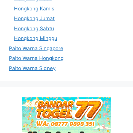
Hongkong Kamis
Hongkong Jumat
Hongkong Sabtu
Hongkong Minggu
Paito Warna Singapore
Paito Warna Hongkong
Paito Warna Sidney