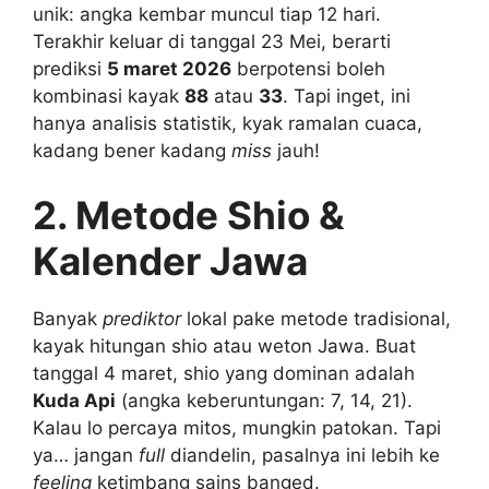
unik: angka kembar muncul tiap 12 hari.
Terakhir keluar di tanggal 23 Mei, berarti
prediksi
5 maret 2026
berpotensi boleh
kombinasi kayak
88
atau
33
. Tapi inget, ini
hanya analisis statistik, kyak ramalan cuaca,
kadang bener kadang
miss
jauh!
2. Metode Shio &
Kalender Jawa
Banyak
prediktor
lokal pake metode tradisional,
kayak hitungan shio atau weton Jawa. Buat
tanggal 4 maret, shio yang dominan adalah
Kuda Api
(angka keberuntungan: 7, 14, 21).
Kalau lo percaya mitos, mungkin patokan. Tapi
ya… jangan
full
diandelin, pasalnya ini lebih ke
feeling
ketimbang sains banged.