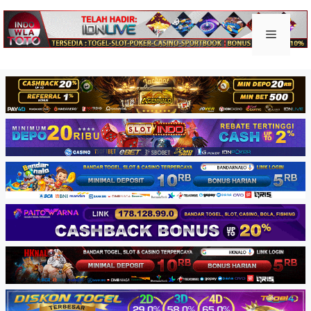
Skip
to
Keluar togel
Menu
content