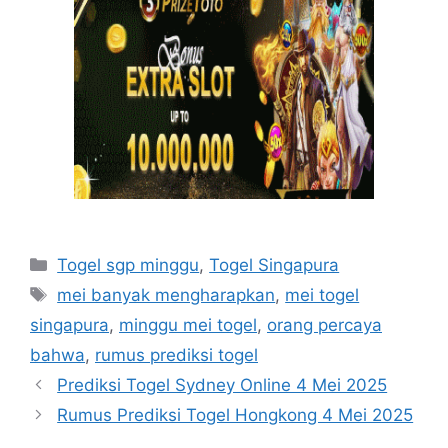
Categories
Togel sgp minggu
,
Togel Singapura
Tags
mei banyak mengharapkan
,
mei togel
singapura
,
minggu mei togel
,
orang percaya
bahwa
,
rumus prediksi togel
Prediksi Togel Sydney Online 4 Mei 2025
Rumus Prediksi Togel Hongkong 4 Mei 2025