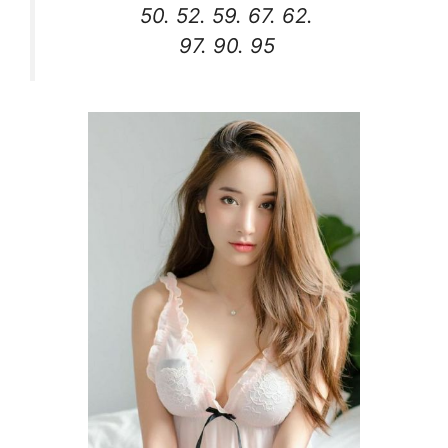
50. 52. 59. 67. 62.
97. 90. 95