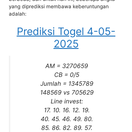
yang diprediksi membawa keberuntungan
adalah:
Prediksi Togel 4-05-
2025
AM = 3270659
CB = 0/5
Jumlah = 1345789
148569 vs 705629
Line invest:
17. 10. 16. 12. 19.
40. 45. 46. 49. 80.
85. 86. 82. 89. 57.