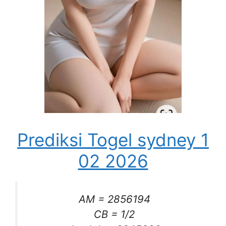
Prediksi Togel sydney 1
02 2026
AM = 2856194
CB = 1/2