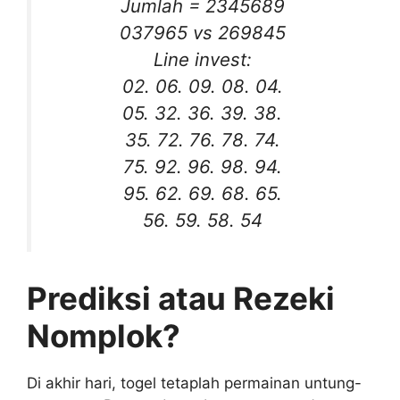
Jumlah = 2345689
037965 vs 269845
Line invest:
02. 06. 09. 08. 04.
05. 32. 36. 39. 38.
35. 72. 76. 78. 74.
75. 92. 96. 98. 94.
95. 62. 69. 68. 65.
56. 59. 58. 54
Prediksi atau Rezeki
Nomplok?
Di akhir hari, togel tetaplah permainan untung-