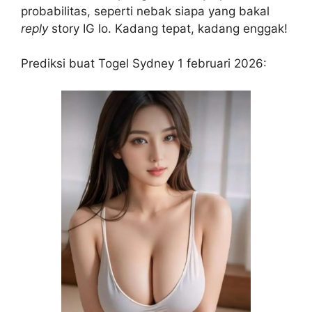
probabilitas, seperti nebak siapa yang bakal
reply
story IG lo. Kadang tepat, kadang enggak!
Prediksi buat Togel Sydney 1 februari 2026: