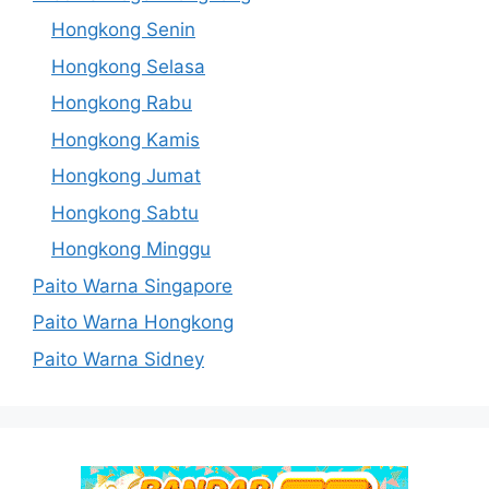
Hongkong Senin
Hongkong Selasa
Hongkong Rabu
Hongkong Kamis
Hongkong Jumat
Hongkong Sabtu
Hongkong Minggu
Paito Warna Singapore
Paito Warna Hongkong
Paito Warna Sidney