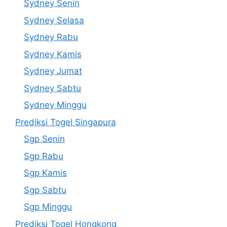
Sydney Senin
Sydney Selasa
Sydney Rabu
Sydney Kamis
Sydney Jumat
Sydney Sabtu
Sydney Minggu
Prediksi Togel Singapura
Sgp Senin
Sgp Rabu
Sgp Kamis
Sgp Sabtu
Sgp Minggu
Prediksi Togel Hongkong