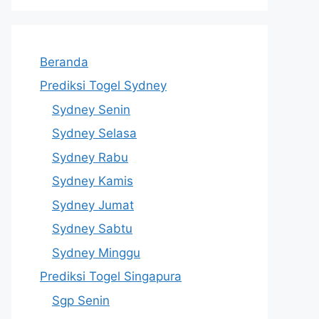
Beranda
Prediksi Togel Sydney
Sydney Senin
Sydney Selasa
Sydney Rabu
Sydney Kamis
Sydney Jumat
Sydney Sabtu
Sydney Minggu
Prediksi Togel Singapura
Sgp Senin