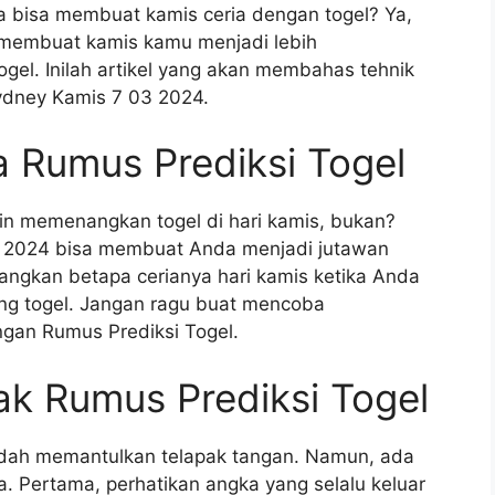
 bisa membuat kamis ceria dengan togel? Ya,
a membuat kamis kamu menjadi lebih
el. Inilah artikel yang akan membahas tehnik
dney Kamis 7 03 2024.
 Rumus Prediksi Togel
in memenangkan togel di hari kamis, bukan?
3 2024 bisa membuat Anda menjadi jutawan
ngkan betapa cerianya hari kamis ketika Anda
g togel. Jangan ragu buat mencoba
gan Rumus Prediksi Togel.
 Rumus Prediksi Togel
ah memantulkan telapak tangan. Namun, ada
 Pertama, perhatikan angka yang selalu keluar