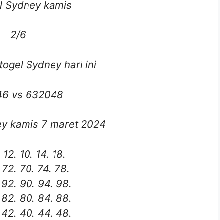
l Sydney kamis
2/6
togel Sydney hari ini
46 vs 632048
ey kamis 7 maret 2024
 12. 10. 14. 18.
 72. 70. 74. 78.
 92. 90. 94. 98.
 82. 80. 84. 88.
 42. 40. 44. 48.