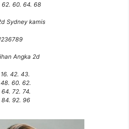
 62. 60. 64. 68
2d Sydney kamis
1236789
lihan Angka 2d
 16. 42. 43.
 48. 60. 62.
 64. 72. 74.
 84. 92. 96