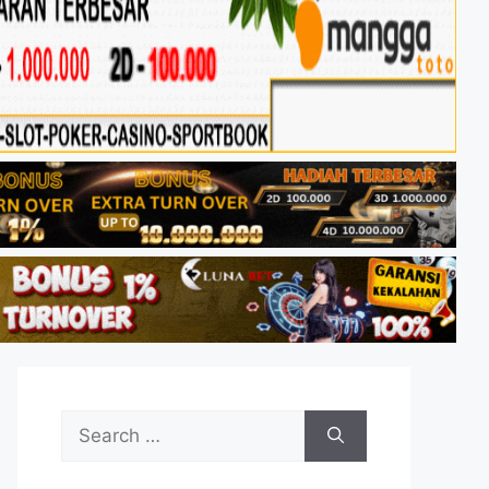
Search
for: