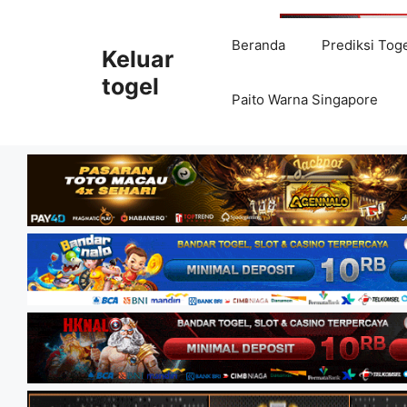
Skip
to
Beranda
Prediksi Tog
Keluar
content
togel
Paito Warna Singapore