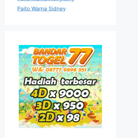
Paito Warna Sidney