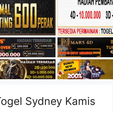
Togel Sydney Kamis