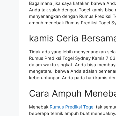
Bagaimana jika saya katakan bahwa Anda
Anda tak salah dengar. Togel kamis bis
menyenangkan dengan Rumus Prediksi Tog
ampuh menebak Rumus Prediksi Togel Sy
kamis Ceria Bersama
Tidak ada yang lebih menyenangkan sela
Rumus Prediksi Togel Sydney Kamis 7 0
dalam waktu singkat. Anda bisa membaya
mengetahui bahwa Anda adalah pemenan
keberuntungan Anda pada hari kamis den
Cara Ampuh Menebak
Menebak
Rumus Prediksi Togel
tak semud
beberapa tehnik ampuh buat menebaknya.