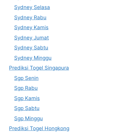
Sydney Selasa
Sydney Rabu
Sydney Kamis
Sydney Jumat
Sydney Sabtu
Sydney Minggu
Prediksi Togel Singapura
Sgp Senin
Sgp Rabu
Sgp Kamis
Sgp Sabtu
Sgp Minggu
Prediksi Togel Hongkong