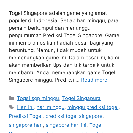
Togel Singapore adalah game yang amat
populer di Indonesia. Setiap hari minggu, para
pemain berkumpul dan menunggu
pengumuman Prediksi Togel Singapore. Game
ini mempromosikan hadiah besar bagi yang
beruntung. Namun, tidak mudah untuk
memenangkan game ini. Dalam essai ini, kami
akan memberikan tips dan trik terbaik untuk
membantu Anda memenangkan game Togel
Singapore minggu. Prediksi …
Read more
Categories
Togel sgp minggu
,
Togel Singapura
Tags
Hari Ini
,
hari minggu
,
minggu prediksi togel
,
Prediksi Togel
,
prediksi togel singapore
,
singapore hari
,
singapore hari ini
,
Togel