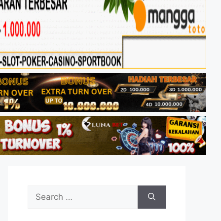
Search
for: