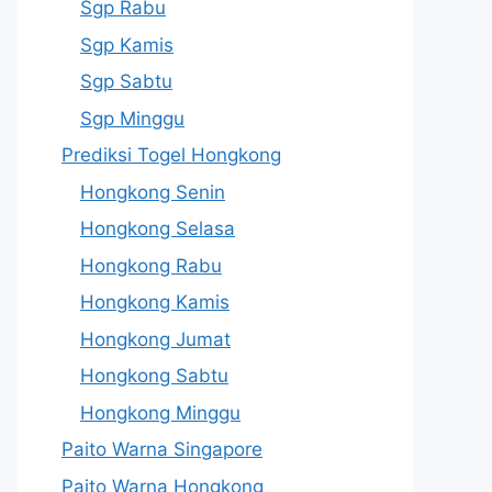
Sgp Rabu
Sgp Kamis
Sgp Sabtu
Sgp Minggu
Prediksi Togel Hongkong
Hongkong Senin
Hongkong Selasa
Hongkong Rabu
Hongkong Kamis
Hongkong Jumat
Hongkong Sabtu
Hongkong Minggu
Paito Warna Singapore
Paito Warna Hongkong