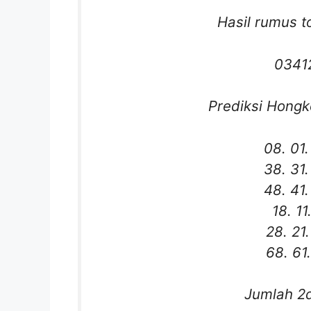
Hasil rumus t
0341
Prediksi Hongk
08. 01.
38. 31.
48. 41.
18. 11
28. 21.
68. 61.
Jumlah 2