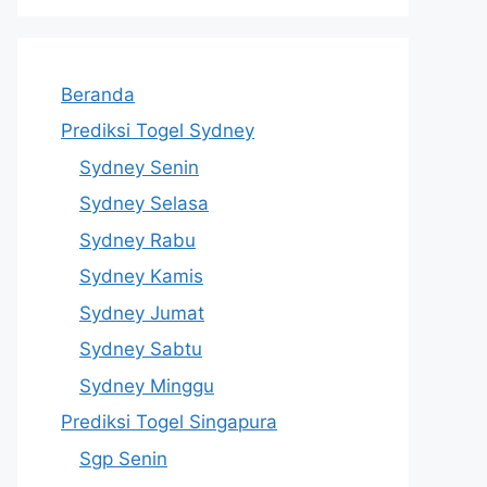
Beranda
Prediksi Togel Sydney
Sydney Senin
Sydney Selasa
Sydney Rabu
Sydney Kamis
Sydney Jumat
Sydney Sabtu
Sydney Minggu
Prediksi Togel Singapura
Sgp Senin