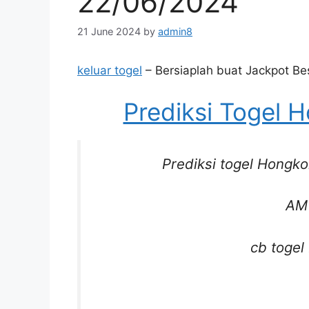
22/06/2024
21 June 2024
by
admin8
keluar togel
– Bersiaplah buat Jackpot B
Prediksi Togel 
Prediksi togel Hongkon
AM
cb togel