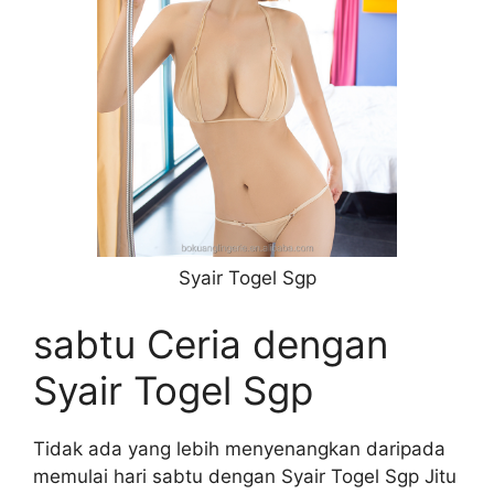
Syair Togel Sgp
sabtu Ceria dengan
Syair Togel Sgp
Tidak ada yang lebih menyenangkan daripada
memulai hari sabtu dengan Syair Togel Sgp Jitu