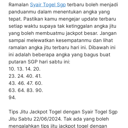
Ramalan
Syair Togel Sgp
terbaru boleh menjadi
panduanmu dalam menentukan angka yang
tepat. Pastikan kamu mengejar update terbaru
setiap waktu supaya tak ketinggalan angka jitu
yang boleh membuatmu jackpot besar. Jangan
sampai melewatkan kesempatanmu dan lihat
ramalan angka jitu terbaru hari ini. Dibawah ini
ini adalah beberapa angka yang bagus buat
putaran SGP hari sabtu ini:
10. 13. 14. 20.
23. 24. 40. 41.
43. 46. 47. 60.
63. 64. 83. 90.
94.
Tips Jitu Jackpot Togel dengan Syair Togel Sgp
Jitu Sabtu 22/06/2024. Tak ada yang boleh
mengalahkan tips jitu jackpot togel dengan