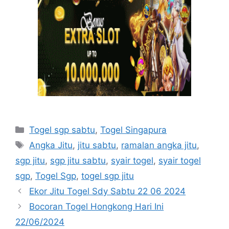
Categories
Togel sgp sabtu
,
Togel Singapura
Tags
Angka Jitu
,
jitu sabtu
,
ramalan angka jitu
,
sgp jitu
,
sgp jitu sabtu
,
syair togel
,
syair togel
sgp
,
Togel Sgp
,
togel sgp jitu
Ekor Jitu Togel Sdy Sabtu 22 06 2024
Bocoran Togel Hongkong Hari Ini
22/06/2024