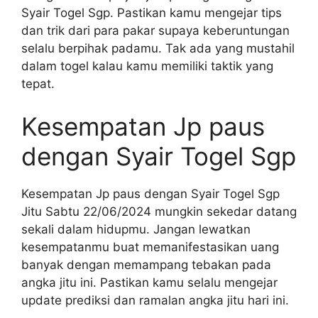
Syair Togel Sgp. Pastikan kamu mengejar tips
dan trik dari para pakar supaya keberuntungan
selalu berpihak padamu. Tak ada yang mustahil
dalam togel kalau kamu memiliki taktik yang
tepat.
Kesempatan Jp paus
dengan Syair Togel Sgp
Kesempatan Jp paus dengan Syair Togel Sgp
Jitu Sabtu 22/06/2024 mungkin sekedar datang
sekali dalam hidupmu. Jangan lewatkan
kesempatanmu buat memanifestasikan uang
banyak dengan memampang tebakan pada
angka jitu ini. Pastikan kamu selalu mengejar
update prediksi dan ramalan angka jitu hari ini.