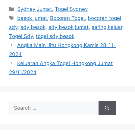
Categories
Sydney Jumat
,
Togel Sydney
Tags
besok jumat
,
Bocoran Togel
,
bocoran togel
sdy
,
sdy besok
,
sdy besok jumat
,
sering keluar
,
Togel Sdy
,
togel sdy besok
Angka Main Jitu Hongkong Kamis 28-11-
2024
Keluaran Angka Togel Hongkong Jumat
29/11/2024
Search
for: