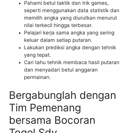
Pahami betul taktik dan trik games,
seperti menggunakan data statistik dan
memilih angka yang diurutkan menurut
nilai terkecil hingga terbesar.
Pelajari kerja sama angka yang sering
keluar dalam setiap putaran.
Lakukan prediksi angka dengan tehnik
yang tepat.
Cari tahu tehnik membaca hasil putaran
dan menyadari betul anggaran
permainan.
Bergabunglah dengan
Tim Pemenang
bersama Bocoran
Togel Sdy