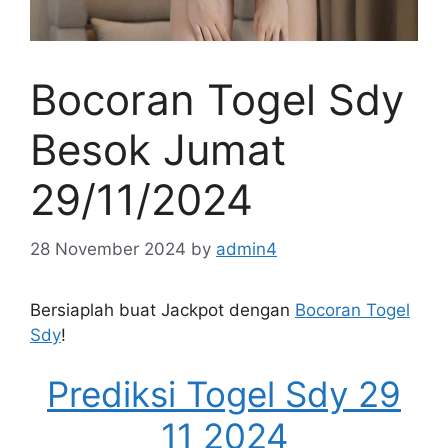
Bocoran Togel Sdy
Besok Jumat
29/11/2024
28 November 2024
by
admin4
Bersiaplah buat Jackpot dengan
Bocoran Togel
Sdy
!
Prediksi Togel Sdy 29
11 2024