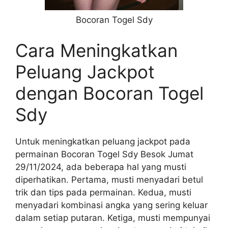
Bocoran Togel Sdy
Cara Meningkatkan
Peluang Jackpot
dengan Bocoran Togel
Sdy
Untuk meningkatkan peluang jackpot pada
permainan Bocoran Togel Sdy Besok Jumat
29/11/2024, ada beberapa hal yang musti
diperhatikan. Pertama, musti menyadari betul
trik dan tips pada permainan. Kedua, musti
menyadari kombinasi angka yang sering keluar
dalam setiap putaran. Ketiga, musti mempunyai