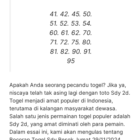
41. 42. 45. 50.
51. 52. 53. 54.
60. 61. 62. 70.
71. 72. 75. 80.
81. 82. 90. 91.
95
Apakah Anda seorang pecandu togel? Jika ya,
niscaya telah tak asing lagi dengan toto Sdy 2d.
Togel menjadi amat populer di Indonesia,
terutama di kalangan masyarakat dewasa.
Salah satu jenis permainan togel populer adalah
Sdy 2d, yang amat diminati oleh para pemain.
Dalam essai ini, kami akan mengulas tentang
Bocoran Togel Sdy Besok Jumat 29/11/2024,