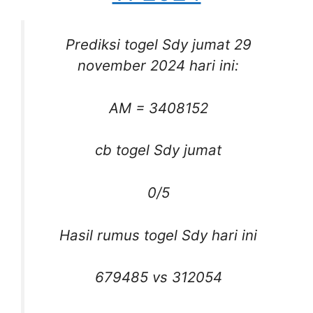
Prediksi togel Sdy jumat 29
november 2024 hari ini:
AM = 3408152
cb togel Sdy jumat
0/5
Hasil rumus togel Sdy hari ini
679485 vs 312054