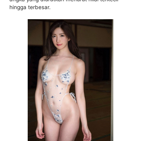
hingga terbesar.