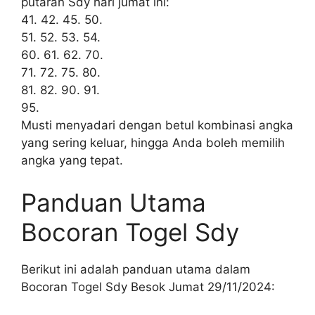
putaran Sdy hari jumat ini:
41. 42. 45. 50.
51. 52. 53. 54.
60. 61. 62. 70.
71. 72. 75. 80.
81. 82. 90. 91.
95.
Musti menyadari dengan betul kombinasi angka
yang sering keluar, hingga Anda boleh memilih
angka yang tepat.
Panduan Utama
Bocoran Togel Sdy
Berikut ini adalah panduan utama dalam
Bocoran Togel Sdy Besok Jumat 29/11/2024: